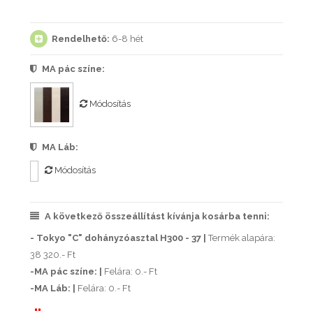
Rendelhető:
6-8 hét
MA pác színe:
Módosítás
MA Láb:
Módosítás
A következő összeállítást kívánja kosárba tenni:
- Tokyo "C" dohányzóasztal H300 - 37 |
Termék alapára:
38 320.- Ft
-MA pác színe: |
Felára: 0.- Ft
-MA Láb: |
Felára: 0.- Ft