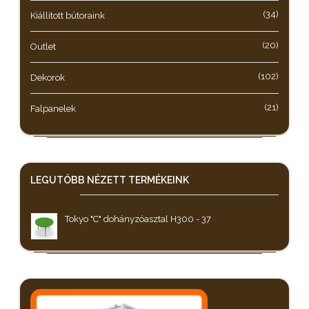
(34)
Kiállított bútoraink
(20)
Outlet
(102)
Dekorok
(21)
Falpanelek
LEGUTÓBB NÉZETT
TERMÉKEINK
Tokyo "C" dohányzóasztal H300 - 37