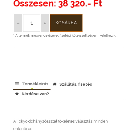
Összesen:
38 320.- Ft
* A termék megrendelésével fizetési kötelezettségem keletkezik.
Termékleírás
Szállítás, fizetés
Kérdése van?
A Tokyo dohányzóasztal tökéletes választás minden
enteriőrbe.