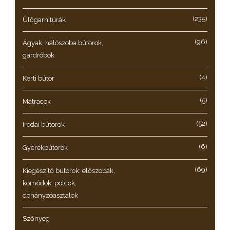
(235)
Ülőgarnitúrák
(96)
Ágyak, hálószoba bútorok,
gardróbok
(4)
Kerti bútor
(5)
Matracok
(52)
Irodai bútorok
(6)
Gyerekbútorok
(69)
Kiegészítő bútorok: előszobák,
komódok, polcok,
dohányzóasztalok
Szőnyeg