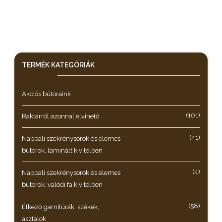
TERMÉK KATEGÓRIÁK
Akciós bútoraink
(101)
Raktárról azonnal elvihető
(41)
Nappali szekrénysorok és elemes
bútorok, laminált kivitelben
(4)
Nappali szekrénysorok és elemes
bútorok, valódi fa kivitelben
(58)
Étkező garnitúrák, székek,
asztalok