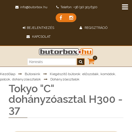
info@butorbox.hu
Telefon: +36 (30) 303 6320
BEJELENTKEZÉS
REGISZTRÁCIÓ
KAPCSOLAT
0
Kezdőlap
Bútoraink
Kiegészítő bútorok: előszobák, komódok,
polcok, dohányzóasztalok
Dohányzóasztalok
Tokyo "C"
dohányzóasztal H300 -
37