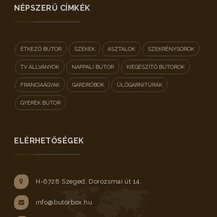
NÉPSZERŰ CÍMKÉK
ÉTKEZŐ BÚTOR
SZÉKEK
ASZTALOK
SZEKRÉNYSOROK
TV ÁLLVÁNYOK
NAPPALI BÚTOR
KIEGÉSZÍTŐ BÚTOROK
FRANCIAÁGYAK
GARDRÓBOK
ÜLŐGARNITÚRÁK
GYEREK BÚTOR
ELÉRHETŐSÉGEK
H-6728 Szeged, Dorozsmai út 14.
info@butorbox.hu