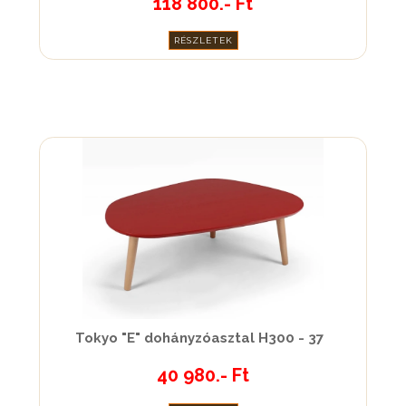
118 800.- Ft
RÉSZLETEK
Tokyo "E" dohányzóasztal H300 - 37
40 980.- Ft