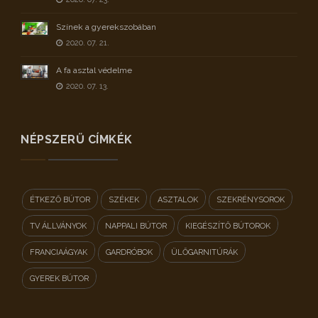
Színek a gyerekszobában
2020. 07. 21.
A fa asztal védelme
2020. 07. 13.
NÉPSZERŰ CÍMKÉK
ÉTKEZŐ BÚTOR
SZÉKEK
ASZTALOK
SZEKRÉNYSOROK
TV ÁLLVÁNYOK
NAPPALI BÚTOR
KIEGÉSZÍTŐ BÚTOROK
FRANCIAÁGYAK
GARDRÓBOK
ÜLŐGARNITÚRÁK
GYEREK BÚTOR