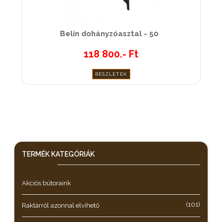
Belin dohányzóasztal - 50
118 800.- Ft
RÉSZLETEK
TERMÉK KATEGÓRIÁK
Akciós bútoraink
(101)
Raktárról azonnal elvihető