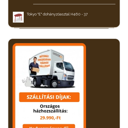
Tokyo "E" dohányzóasztal H460 - 37