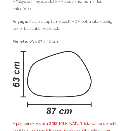
A Tokyo dohányzóasztal tökéletes választás minden
enteriőrbe.
Anyaga:
Az asztallap furnérozott MDF-ből, a lábak pedig
tömör bükkfából készültek.
Mérete:
63 x 87 x 46 cm
A pác színek közül a GRIS, MILK, NATUR felárral rendelhető,
további információ telefonos ügyfélszolgálatunkon vagy