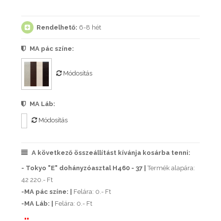
Rendelhető:
6-8 hét
MA pác színe:
Módosítás
MA Láb:
Módosítás
A következő összeállítást kívánja kosárba tenni:
- Tokyo "E" dohányzóasztal H460 - 37 |
Termék alapára:
42 220.- Ft
-MA pác színe: |
Felára: 0.- Ft
-MA Láb: |
Felára: 0.- Ft