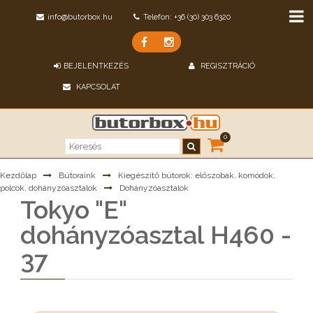
info@butorbox.hu
Telefon: +36 (30) 303 6320
BEJELENTKEZÉS
REGISZTRÁCIÓ
KAPCSOLAT
0
Kezdőlap
Bútoraink
Kiegészítő bútorok: előszobák, komódok,
polcok, dohányzóasztalok
Dohányzóasztalok
Tokyo "E"
dohányzóasztal H460 -
37