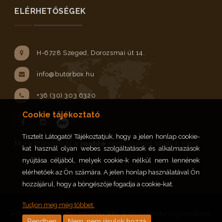
ELÉRHETŐSÉGEK
H-6728 Szeged, Dorozsmai út 14.
info@butorbox.hu
+36 (30) 303 6320
Cookie tájékoztató
Tisztelt Látogató! Tájékoztatjuk, hogy a jelen honlap cookie-
Facebook
Instagram
Munkatársainkat a
jooble
segítségével találjuk meg.
kat használ olyan webes szolgáltatások és alkalmazások
nyújtása céljából, melyek cookie-k nélkül nem lennének
elérhetőek az Ön számára. A jelen honlap használatával Ön
hozzájárul, hogy a böngészője fogadja a cookie-kat.
Tudjon meg még többet.
www.butorbox.hu
DecoCenter Kft.
© 2016. Minden jog fenntartva.
Rendben
Nem, nem járulok hozzá