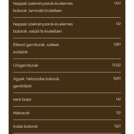
(41)
Nappali szekrénysorok és elemes
bútorok, laminált kivitelben
(4)
Nappali szekrénysorok és elemes
bútorok, valódi fa kivitelben
(58)
Étkező garnitúrák, székek,
asztalok
(235)
Ülőgarnitúrák
(96)
Ágyak, hálószoba bútorok,
gardróbok
(4)
Kerti bútor
(5)
Matracok
(52)
Irodai bútorok