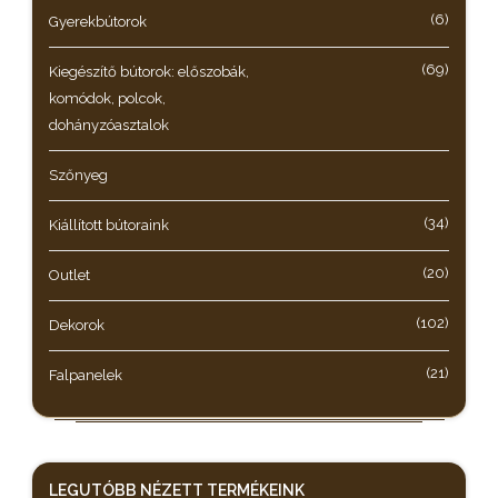
(6)
Gyerekbútorok
(69)
Kiegészítő bútorok: előszobák,
komódok, polcok,
dohányzóasztalok
Szőnyeg
(34)
Kiállított bútoraink
(20)
Outlet
(102)
Dekorok
(21)
Falpanelek
LEGUTÓBB NÉZETT
TERMÉKEINK