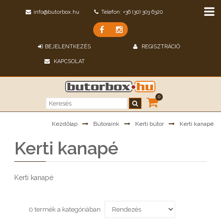
info@butorbox.hu
Telefon: +36 (30) 303 6320
BEJELENTKEZÉS
REGISZTRÁCIÓ
KAPCSOLAT
0
Kezdőlap
Bútoraink
Kerti bútor
Kerti kanapé
Kerti kanapé
Kerti kanapé
0 termék a kategóriában