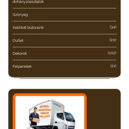
dohányzóasztalok
Szőnyeg
(34)
Kiállított bútoraink
(20)
Outlet
(102)
Dekorok
(21)
Falpanelek