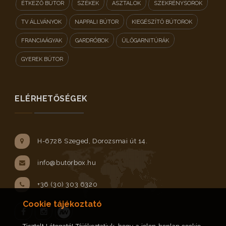
ÉTKEZŐ BÚTOR
SZÉKEK
ASZTALOK
SZEKRÉNYSOROK
TV ÁLLVÁNYOK
NAPPALI BÚTOR
KIEGÉSZÍTŐ BÚTOROK
FRANCIAÁGYAK
GARDRÓBOK
ÜLŐGARNITÚRÁK
GYEREK BÚTOR
ELÉRHETŐSÉGEK
H-6728 Szeged, Dorozsmai út 14.
info@butorbox.hu
+36 (30) 303 6320
Cookie tájékoztató