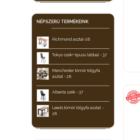
NÉPSZERŰ
TERMÉKEINK
Richmond asztal-28
Tokyo szék+ tipusú lábbal - 37
Manchester tömör tölgyfa
asztal - 28
Alberta szék - 37
Leeds tömör tölgyfa asztal -
28