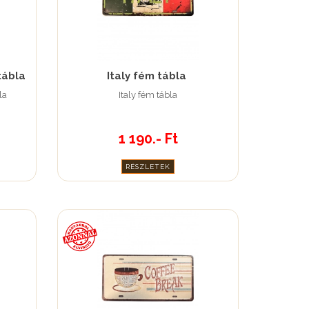
tábla
Italy fém tábla
la
Italy fém tábla
1 190.- Ft
RÉSZLETEK