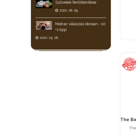
Szövetek fertőtlenítése
2020. 06. 09.
Matrac válaszás okosan - 10
+1 tipp
2020. 05. 28.
The