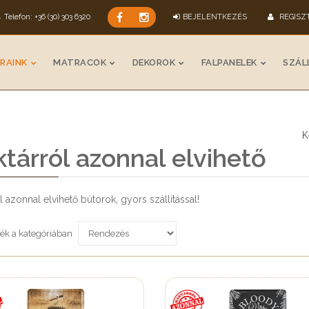
Telefon: +36 (30) 303 6320
BEJELENTKEZÉS
REGISZ
RAINK
MATRACOK
DEKOROK
FALPANELEK
SZÁLL
K
tárról azonnal elvihető
l azonnal elvihető bútorok, gyors szállítással!
ék a kategóriában