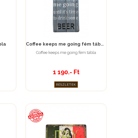
bla
Coffee keeps me going fém tábla
Coffee keeps me going fém tábla
1 190.- Ft
RÉSZLETEK