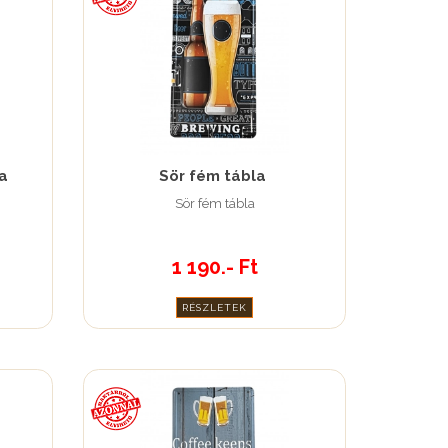
a
Sör fém tábla
Sör fém tábla
1 190.- Ft
RÉSZLETEK