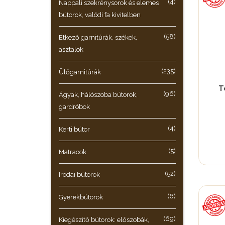
(4)
Nappali szekrénysorok és elemes
bútorok, valódi fa kivitelben
(58)
Étkező garnitúrák, székek,
asztalok
(235)
Ülőgarnitúrák
T
(96)
Ágyak, hálószoba bútorok,
gardróbok
(4)
Kerti bútor
(5)
Matracok
(52)
Irodai bútorok
(6)
Gyerekbútorok
(69)
Kiegészítő bútorok: előszobák,