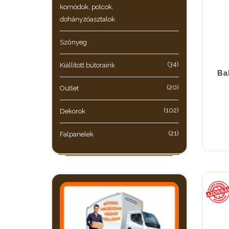
komódok, polcok,
dohányzóasztalok
Szőnyeg
(34)
Kiállított bútoraink
Ba
(20)
Outlet
(102)
Dekorok
(21)
Falpanelek