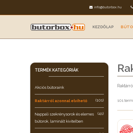
info@butorbox.hu
KEZDŐLAP
BÚTO
Rak
TERMÉK KATEGÓRIÁK
Raktárró
Akciós bútoraink
(101)
101 term
Raktárról azonnal elvihető
(41)
Nappali szekrénysorok és elemes
bútorok, laminált kivitelben