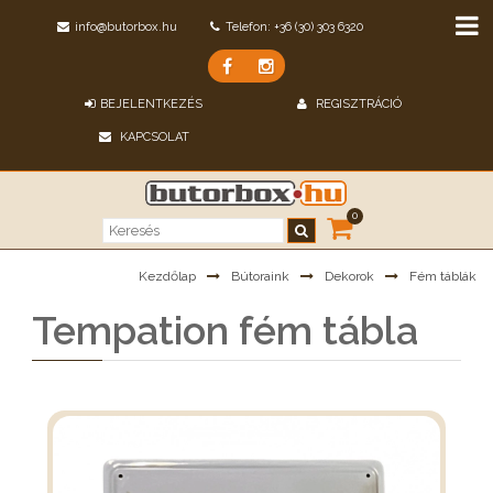
info@butorbox.hu
Telefon: +36 (30) 303 6320
BEJELENTKEZÉS
REGISZTRÁCIÓ
KAPCSOLAT
0
Kezdőlap
Bútoraink
Dekorok
Fém táblák
Tempation fém tábla