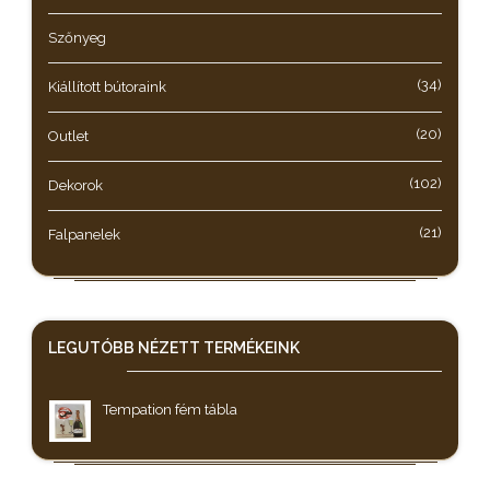
Szőnyeg
(34)
Kiállított bútoraink
(20)
Outlet
(102)
Dekorok
(21)
Falpanelek
LEGUTÓBB NÉZETT
TERMÉKEINK
Tempation fém tábla