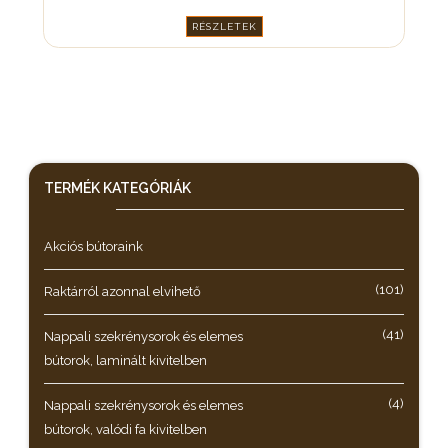
RÉSZLETEK
TERMÉK KATEGÓRIÁK
Akciós bútoraink
(101)
Raktárról azonnal elvihető
(41)
Nappali szekrénysorok és elemes
bútorok, laminált kivitelben
(4)
Nappali szekrénysorok és elemes
bútorok, valódi fa kivitelben