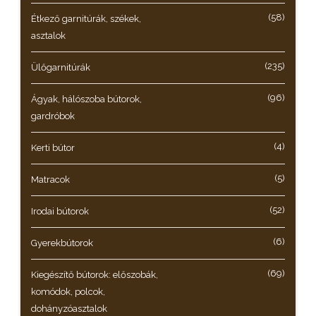
(58)
Étkező garnitúrák, székek,
asztalok
(235)
Ülőgarnitúrák
(96)
Ágyak, hálószoba bútorok,
gardróbok
(4)
Kerti bútor
(5)
Matracok
(52)
Irodai bútorok
(6)
Gyerekbútorok
(69)
Kiegészítő bútorok: előszobák,
komódok, polcok,
dohányzóasztalok