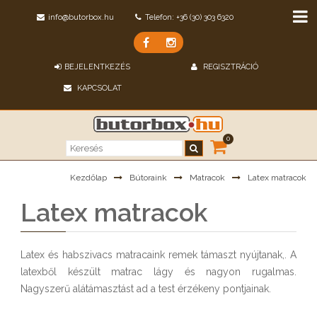
info@butorbox.hu
Telefon: +36 (30) 303 6320
BEJELENTKEZÉS
REGISZTRÁCIÓ
KAPCSOLAT
0
Kezdőlap
Bútoraink
Matracok
Latex matracok
Latex matracok
Latex és habszivacs matracaink remek támaszt nyújtanak,. A
latexből készült matrac lágy és nagyon rugalmas.
Nagyszerű alátámasztást ad a test érzékeny pontjainak.