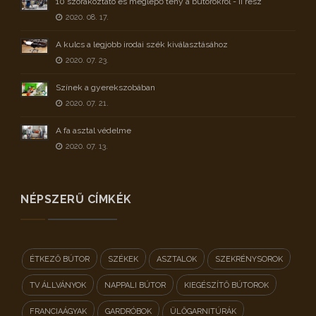
10 szórakoztató és meglepő tény a bútorokról - II rész
2020. 08. 17.
A kulcs a legjobb irodai szék kiválasztásához
2020. 07. 23.
Színek a gyerekszobában
2020. 07. 21.
A fa asztal védelme
2020. 07. 13.
NÉPSZERŰ CÍMKÉK
ÉTKEZŐ BÚTOR
SZÉKEK
ASZTALOK
SZEKRÉNYSOROK
TV ÁLLVÁNYOK
NAPPALI BÚTOR
KIEGÉSZÍTŐ BÚTOROK
FRANCIAÁGYAK
GARDRÓBOK
ÜLŐGARNITÚRÁK