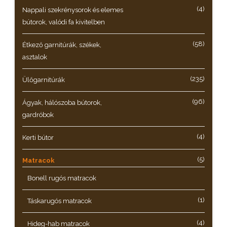
(4)
Nappali szekrénysorok és elemes
bútorok, valódi fa kivitelben
(58)
Étkező garnitúrák, székek,
asztalok
(235)
Ülőgarnitúrák
(96)
Ágyak, hálószoba bútorok,
gardróbok
(4)
Kerti bútor
(5)
Matracok
Bonell rugós matracok
(1)
Táskarugós matracok
(4)
Hideg-hab matracok