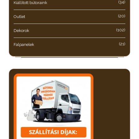
(34)
Kiállított bútoraink
(20)
Outlet
(102)
Dekorok
(21)
Falpanelek