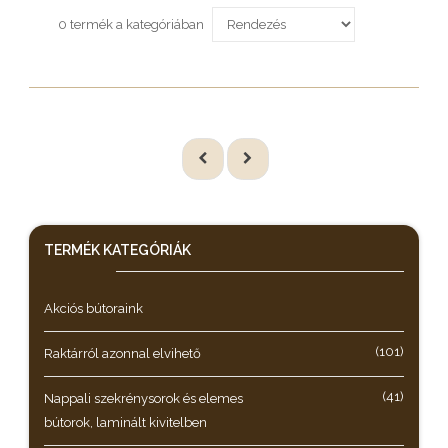
0 termék a kategóriában
TERMÉK KATEGÓRIÁK
Akciós bútoraink
(101)
Raktárról azonnal elvihető
(41)
Nappali szekrénysorok és elemes
bútorok, laminált kivitelben