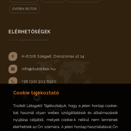
GYEREK BÚTOR
ELÉRHETŐSÉGEK
H-6728 Szeged, Dorozsmai út 14.
info@butorbox.hu
+36 (30) 303 6320
Cookie tájékoztató
Tisztelt Látogató! Tájékoztatjuk, hogy a jelen honlap cookie-
Facebook
Instagram
Munkatársainkat a
jooble
segítségével találjuk meg.
kat használ olyan webes szolgáltatások és alkalmazások
nyújtása céljából, melyek cookie-k nélkül nem lennének
elérhetőek az Ön számára. A jelen honlap használatával Ön