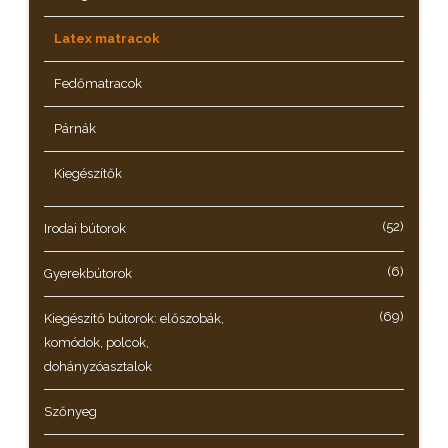
Latex matracok
Fedőmatracok
Párnák
Kiegészítők
(52)
Irodai bútorok
(6)
Gyerekbútorok
(69)
Kiegészítő bútorok: előszobák,
komódok, polcok,
dohányzóasztalok
Szőnyeg