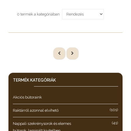
0 termék a kategóriában
TERMÉK KATEGÓRIÁK
Akciós bútoraink
(101)
Raktárról azonnal elvihető
(41)
Nappali szekrénysorok és elemes
bútorok, laminált kivitelben