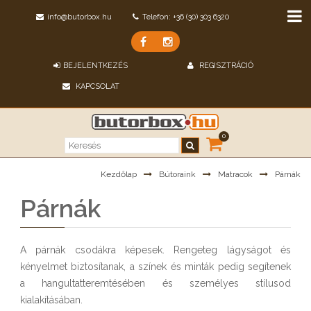
info@butorbox.hu
Telefon: +36 (30) 303 6320
BEJELENTKEZÉS
REGISZTRÁCIÓ
KAPCSOLAT
0
Kezdőlap
Bútoraink
Matracok
Párnák
Párnák
A párnák csodákra képesek. Rengeteg lágyságot és
kényelmet biztosítanak, a színek és minták pedig segítenek
a hangultatteremtésében és személyes stílusod
kialakításában.