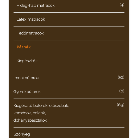
(4)
Hideg-hab matracok
Latex matracok
Fedőmatracok
Párnák
Kiegészítők
(52)
Irodai bútorok
(6)
Gyerekbútorok
(69)
Kiegészítő bútorok: előszobák,
komódok, polcok,
dohányzóasztalok
Szőnyeg