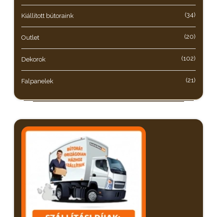
(34)
Kiállított bútoraink
(20)
Outlet
(102)
Dekorok
(21)
Falpanelek