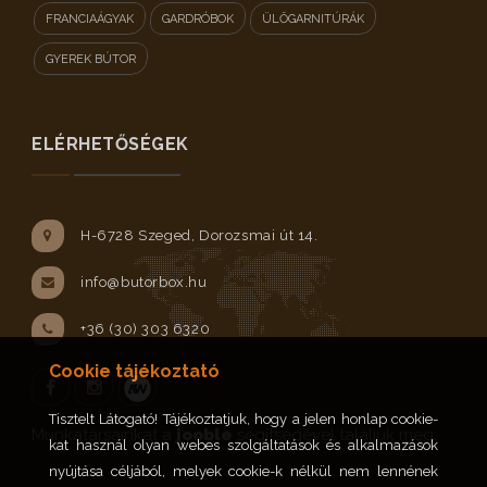
FRANCIAÁGYAK
GARDRÓBOK
ÜLŐGARNITÚRÁK
GYEREK BÚTOR
ELÉRHETŐSÉGEK
H-6728 Szeged, Dorozsmai út 14.
info@butorbox.hu
+36 (30) 303 6320
Cookie tájékoztató
Tisztelt Látogató! Tájékoztatjuk, hogy a jelen honlap cookie-
Facebook
Instagram
Munkatársainkat a
jooble
segítségével találjuk meg.
kat használ olyan webes szolgáltatások és alkalmazások
nyújtása céljából, melyek cookie-k nélkül nem lennének