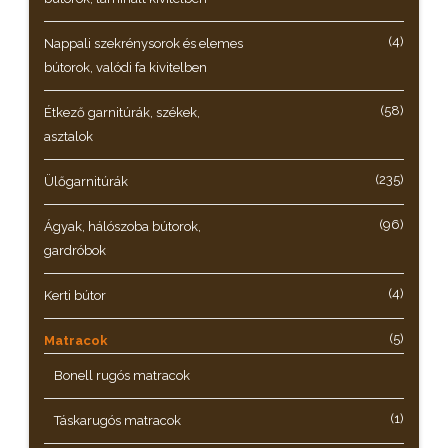
(4)
Nappali szekrénysorok és elemes
bútorok, valódi fa kivitelben
(58)
Étkező garnitúrák, székek,
asztalok
(235)
Ülőgarnitúrák
(96)
Ágyak, hálószoba bútorok,
gardróbok
(4)
Kerti bútor
(5)
Matracok
Bonell rugós matracok
(1)
Táskarugós matracok