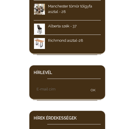
Manchester tömör tölgyfa
asztal - 28
Alberta szék - 37
Richmond asztal-28
HÍRLEVÉL
OK
HÍREK
ÉRDEKESSÉGEK