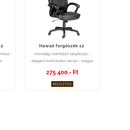
12
Hawaii forgószék 12
ámasz -
minőségi marhabőr kárpitozás –
őr
elegáns kontrasztos varrás – magas
háttámla – vastag szivacspárnázat
275 400.- Ft
RÉSZLETEK