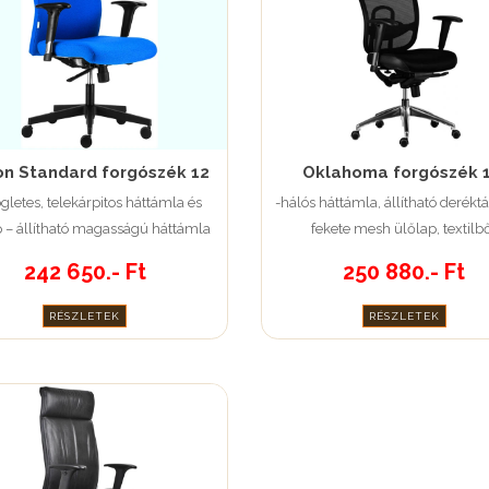
n Standard forgószék 12
Oklahoma forgószék 
gletes, telekárpitos háttámla és
-hálós háttámla, állítható derékt
p – állítható magasságú háttámla
fekete mesh ülőlap, textilb
(U&D)
oldalszegély -3D karfa
242 650.- Ft
250 880.- Ft
RÉSZLETEK
RÉSZLETEK