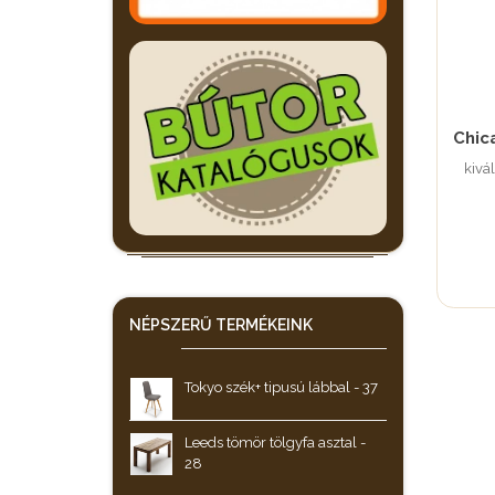
Chic
kivá
NÉPSZERŰ
TERMÉKEINK
Tokyo szék+ tipusú lábbal - 37
Leeds tömör tölgyfa asztal -
28