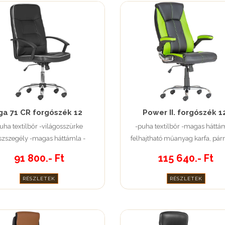
ga 71 CR forgószék 12
Power II. forgószék 1
uha textilbőr -világosszürke
-puha textilbőr -magas háttám
szszegély -magas háttámla -
felhajtható műanyag karfa, pár
műanyag karfa
támfelület
91 800.- Ft
115 640.- Ft
RÉSZLETEK
RÉSZLETEK