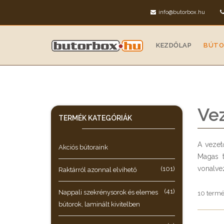
info@butorbox.hu
KEZDŐLAP
BÚTO
Vez
TERMÉK KATEGÓRIÁK
A vezet
Akciós bútoraink
Magas t
vonalvez
(101)
Raktárról azonnal elvihető
(41)
Nappali szekrénysorok és elemes
10 termé
bútorok, laminált kivitelben