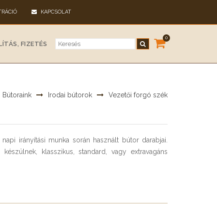
TRÁCIÓ
KAPCSOLAT
0
ÍTÁS, FIZETÉS
Bútoraink
Irodai bútorok
Vezetői forgó szék
napi irányítási munka során használt bútor darabjai.
 készülnek, klasszikus, standard, vagy extravagáns