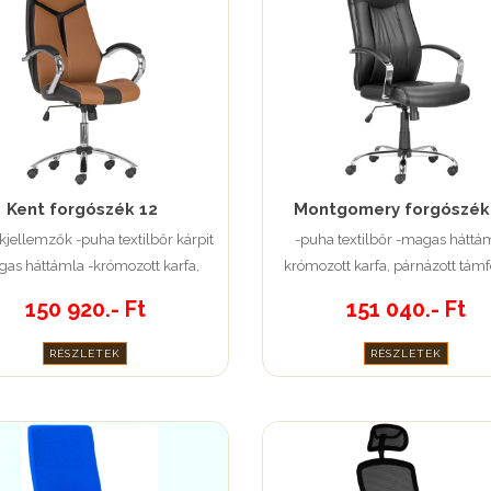
Kent forgószék 12
Montgomery forgószék
jellemzők -puha textilbőr kárpit
-puha textilbőr -magas háttám
as háttámla -krómozott karfa,
krómozott karfa, párnázott támf
párnázott támfelület
150 920.- Ft
151 040.- Ft
RÉSZLETEK
RÉSZLETEK