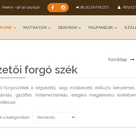
Telefon: +36 (30) 303 6320
BEJELENTKEZÉS
REGISZ
RAINK
MATRACOK
DEKOROK
FALPANELEK
SZÁLL
Kezdőlap
etői forgó szék
ői forgószékek a cégvezető, vagy irodavezető exkluzív, kényelmes, 
ámlás, gázliftes, hintamechanikás, elegáns megjelenésű kivitelben
etéssel.
k a kategóriában