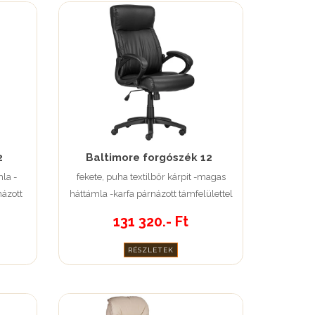
2
Baltimore forgószék 12
la -
fekete, puha textilbőr kárpit -magas
názott
háttámla -karfa párnázott támfelülettel
131 320.- Ft
RÉSZLETEK