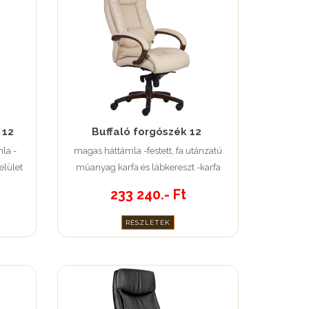
 12
Buffaló forgószék 12
la -
magas háttámla -festett, fa utánzatú
elület
műanyag karfa és lábkereszt -karfa
párnázott támfelülettel
233 240.- Ft
RÉSZLETEK