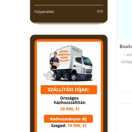
(21)
Falpanelek
Bosto
– szö
ülőla