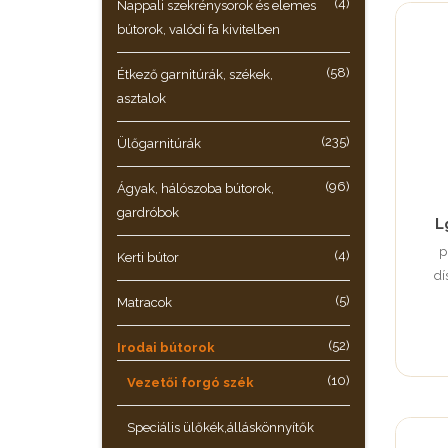
(4)
Nappali szekrénysorok és elemes
bútorok, valódi fa kivitelben
(58)
Étkező garnitúrák, székek,
asztalok
(235)
Ülőgarnitúrák
(96)
Ágyak, hálószoba bútorok,
gardróbok
L
p
(4)
Kerti bútor
dí
(5)
Matracok
(52)
Irodai bútorok
(10)
Vezetői forgó szék
Speciális ülőkék,álláskönnyítők