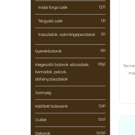
(37)
Irodai forgó szék
(3)
Tárgyaló szék
(2)
Íróasztalok, számítógépasztalok
(6)
Gyerekbútorok
(69)
Kiegészítő bútorok: előszobák,
Termék
komódok, polcok,
-mag
dohányzóasztalok
Szőnyeg
(34)
Kiállított bútoraink
(20)
Outlet
(102)
Dekorok