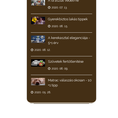
A fa asztal védelme
2020. 07. 13.
Gyerekbiztos lakás tippek
2020. 06. 15.
A kerekasztal eleganciája -
5+1 érv
2020. 06. 12.
Szövetek fertőtlenítése
2020. 06. 09.
Matrac válaszás okosan - 10
+1 tipp
2020. 05. 28.