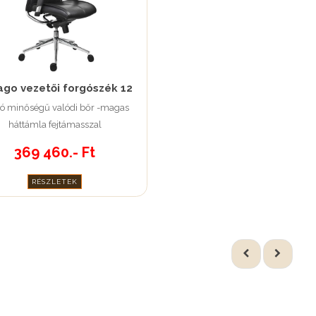
ago vezetői forgószék 12
ló minőségű valódi bőr -magas
háttámla fejtámasszal
369 460.- Ft
RÉSZLETEK