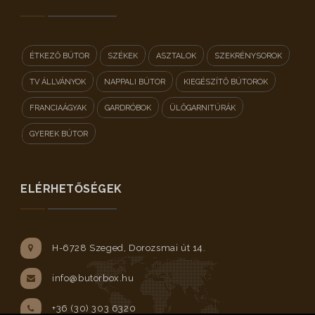
ÉTKEZŐ BÚTOR
SZÉKEK
ASZTALOK
SZEKRÉNYSOROK
TV ÁLLVÁNYOK
NAPPALI BÚTOR
KIEGÉSZÍTŐ BÚTOROK
FRANCIAÁGYAK
GARDRÓBOK
ÜLŐGARNITÚRÁK
GYEREK BÚTOR
ELÉRHETŐSÉGEK
H-6728 Szeged, Dorozsmai út 14.
info@butorbox.hu
+36 (30) 303 6320