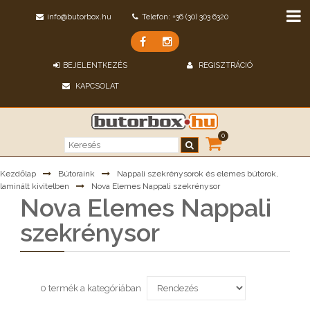
info@butorbox.hu
Telefon: +36 (30) 303 6320
BEJELENTKEZÉS
REGISZTRÁCIÓ
KAPCSOLAT
0
Kezdőlap
Bútoraink
Nappali szekrénysorok és elemes bútorok,
laminált kivitelben
Nova Elemes Nappali szekrénysor
Nova Elemes Nappali
szekrénysor
0 termék a kategóriában