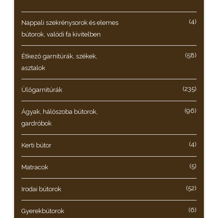
(4)
Nappali szekrénysorok és elemes
bútorok, valódi fa kivitelben
(58)
Étkező garnitúrák, székek,
asztalok
(235)
Ülőgarnitúrák
(96)
Ágyak, hálószoba bútorok,
gardróbok
(4)
Kerti bútor
(5)
Matracok
(52)
Irodai bútorok
(6)
Gyerekbútorok