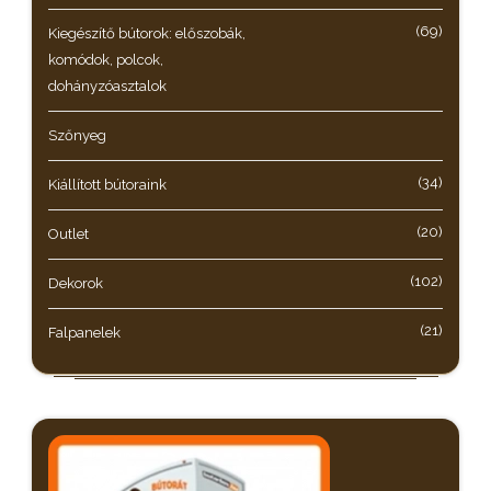
(69)
Kiegészítő bútorok: előszobák,
komódok, polcok,
dohányzóasztalok
Szőnyeg
(34)
Kiállított bútoraink
(20)
Outlet
(102)
Dekorok
(21)
Falpanelek