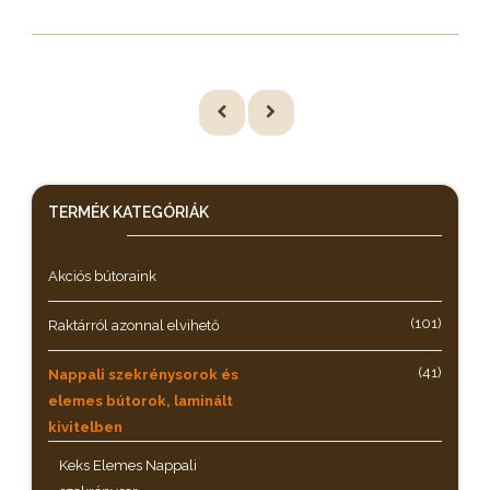
TERMÉK KATEGÓRIÁK
Akciós bútoraink
(101)
Raktárról azonnal elvihető
(41)
Nappali szekrénysorok és
elemes bútorok, laminált
kivitelben
Keks Elemes Nappali