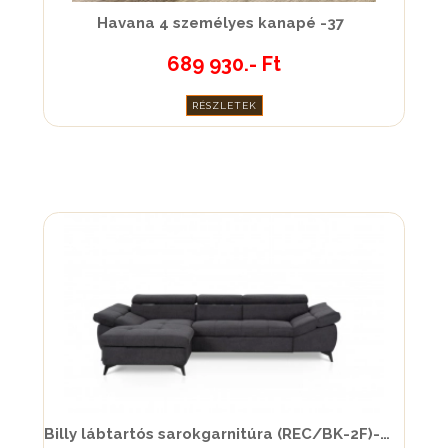
Havana 4 személyes kanapé -37
689 930.- Ft
RÉSZLETEK
Billy lábtartós sarokgarnitúra (REC/BK-2F)-51