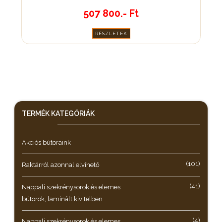
507 800.- Ft
RÉSZLETEK
TERMÉK KATEGÓRIÁK
Akciós bútoraink
(101)
Raktárról azonnal elvihető
(41)
Nappali szekrénysorok és elemes
bútorok, laminált kivitelben
(4)
Nappali szekrénysorok és elemes