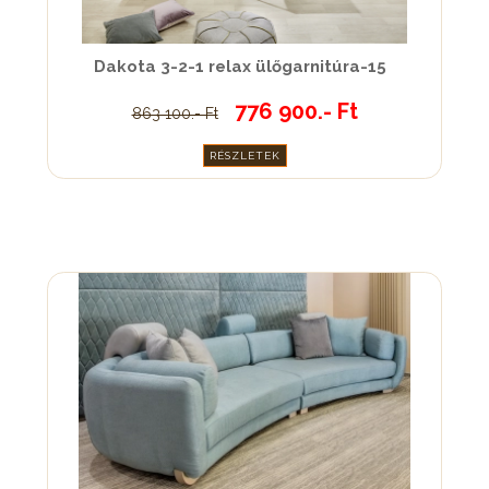
Dakota 3-2-1 relax ülőgarnitúra-15
776 900.- Ft
863 100.- Ft
RÉSZLETEK