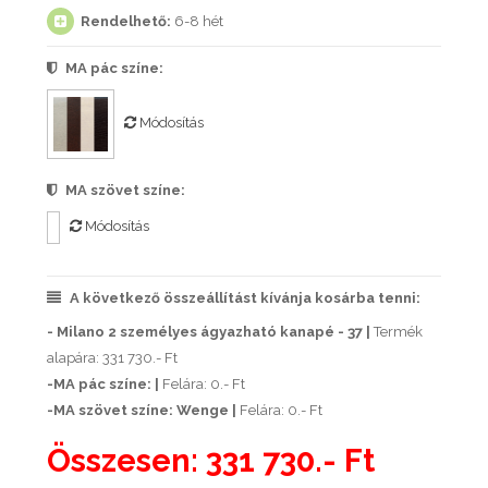
Rendelhető:
6-8 hét
MA pác színe:
Módosítás
MA szövet színe:
Módosítás
A következő összeállítást kívánja kosárba tenni:
- Milano 2 személyes ágyazható kanapé - 37 |
Termék
alapára: 331 730.- Ft
-MA pác színe: |
Felára: 0.- Ft
-MA szövet színe: Wenge |
Felára: 0.- Ft
Összesen:
331 730.- Ft