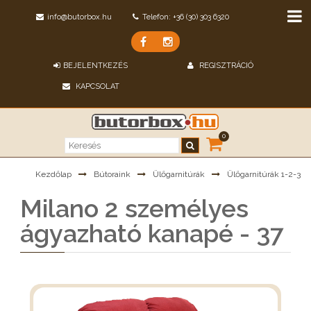
info@butorbox.hu
Telefon: +36 (30) 303 6320
BEJELENTKEZÉS
REGISZTRÁCIÓ
KAPCSOLAT
0
Kezdőlap
Bútoraink
Ülőgarnitúrák
Ülőgarnitúrák 1-2-3
Milano 2 személyes
ágyazható kanapé - 37