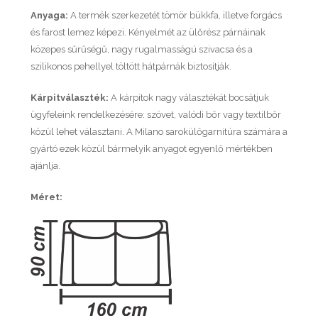
Anyaga:
A termék szerkezetét tömör bükkfa, illetve forgács
és farost lemez képezi. Kényelmét az ülőrész párnáinak
közepes sűrűségű, nagy rugalmasságú szivacsa és a
szilikonos pehellyel töltött hátpárnák biztosítják.
Kárpitválaszték:
A kárpitok nagy választékát bocsátjuk
ügyfeleink rendelkezésére: szövet, valódi bőr vagy textilbőr
közül lehet választani. A Milano sarokülőgarnitúra számára a
gyártó ezek közül bármelyik anyagot egyenlő mértékben
ajánlja.
Méret: