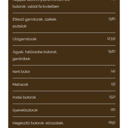
bútorok, valódi fa kivitelben
(58)
Étkező garnitúrák, székek,
asztalok
(235)
Ülőgarnitúrák
(96)
Ágyak, hálószoba bútorok,
gardróbok
(4)
Kerti bútor
(5)
Matracok
(52)
Irodai bútorok
(6)
Gyerekbútorok
(69)
Kiegészítő bútorok: előszobák,