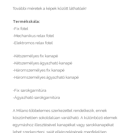
További méretek a képek között láthatóak!
Termékskála:
-Fix fotel
-Mechanikus relax fotel
-Elektromos relax fotel
-Kétszemélyes fix kanapé
-Kétszemélyes ágyazható kanapé
-Háromszemélyes fix kanapé
-Háromszemélyes ágyazható kanapé
-Fix sarokgarnitúra
-Ágyazható sarokgarnitúra
A Milano többelemes szerkezettel rendelkezik, ennek
köszönhetően sokoldalúan variálható. A különböző elemek
egymáshoz illesztésével kanapékat vagy sarokkanapékat
lehet szerkeszteni, saját elképzelésének megfelelően.