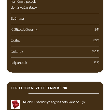
komódok, polcok,
dohányzóasztalok
Szőnyeg
(34)
Kiállított bútoraink
(20)
Outlet
(102)
Dekorok
(21)
Falpanelek
LEGUTÓBB NÉZETT
TERMÉKEINK
Milano 2 személyes ágyazható kanapé - 37