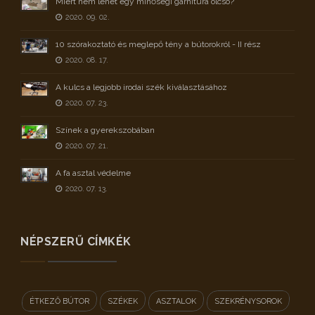
Miért nem lehet egy minőségi garnitúra olcsó?
2020. 09. 02.
10 szórakoztató és meglepő tény a bútorokról - II rész
2020. 08. 17.
A kulcs a legjobb irodai szék kiválasztásához
2020. 07. 23.
Színek a gyerekszobában
2020. 07. 21.
A fa asztal védelme
2020. 07. 13.
NÉPSZERŰ CÍMKÉK
ÉTKEZŐ BÚTOR
SZÉKEK
ASZTALOK
SZEKRÉNYSOROK