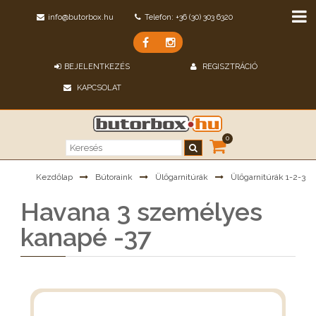
info@butorbox.hu
Telefon: +36 (30) 303 6320
BEJELENTKEZÉS
REGISZTRÁCIÓ
KAPCSOLAT
0
Kezdőlap
Bútoraink
Ülőgarnitúrák
Ülőgarnitúrák 1-2-3
Havana 3 személyes
kanapé -37