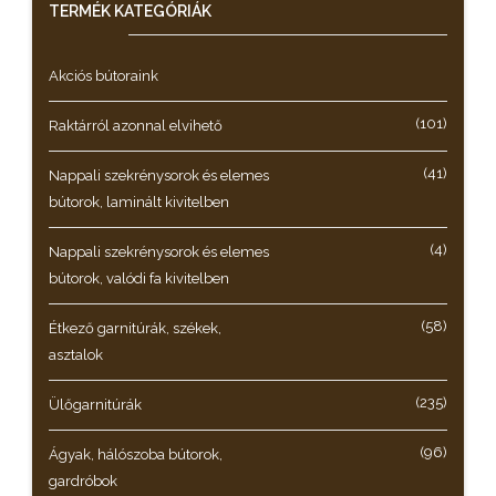
TERMÉK KATEGÓRIÁK
Akciós bútoraink
(101)
Raktárról azonnal elvihető
(41)
Nappali szekrénysorok és elemes
bútorok, laminált kivitelben
(4)
Nappali szekrénysorok és elemes
bútorok, valódi fa kivitelben
(58)
Étkező garnitúrák, székek,
asztalok
(235)
Ülőgarnitúrák
(96)
Ágyak, hálószoba bútorok,
gardróbok