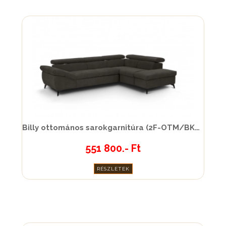
Billy ottomános sarokgarnitúra (2F-OTM/BK KLEIN)-51
551 800.- Ft
RÉSZLETEK