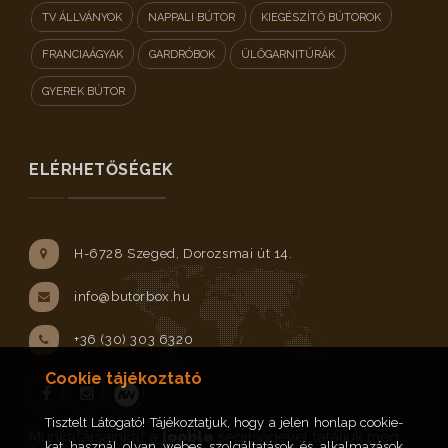
TV ÁLLVÁNYOK
NAPPALI BÚTOR
KIEGÉSZÍTŐ BÚTOROK
FRANCIAÁGYAK
GARDRÓBOK
ÜLŐGARNITÚRÁK
GYEREK BÚTOR
ELÉRHETŐSÉGEK
H-6728 Szeged, Dorozsmai út 14.
info@butorbox.hu
+36 (30) 303 6320
Cookie tájékoztató
Tisztelt Látogató! Tájékoztatjuk, hogy a jelen honlap cookie-
Facebook
Instagram
Munkatársainkat a
jooble
segítségével találjuk meg.
kat használ olyan webes szolgáltatások és alkalmazások