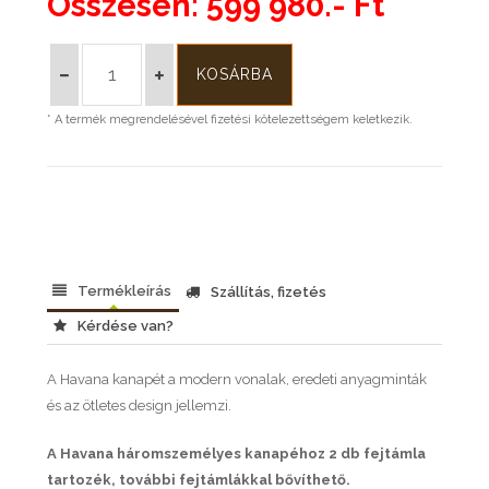
Összesen:
599 980.- Ft
* A termék megrendelésével fizetési kötelezettségem keletkezik.
Termékleírás
Szállítás, fizetés
Kérdése van?
A Havana kanapét a modern vonalak, eredeti anyagminták
és az ötletes design jellemzi.
A Havana háromszemélyes kanapéhoz 2 db fejtámla
tartozék, további fejtámlákkal bővíthető.