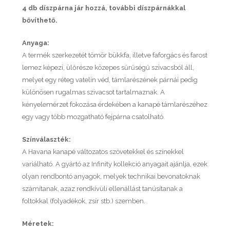
4 db díszpárna jár hozzá, további díszpárnákkal
bővíthető.
Anyaga:
A termék szerkezetét tömör bükkfa, illetve faforgács és farost
lemez képezi, ülőrésze közepes sűrűségű szivacsból áll,
melyet egy réteg vatelin véd, támlarészének párnái pedig
különösen rugalmas szivacsot tartalmaznak. A
kényelemérzet fokozása érdekében a kanapé támlarészéhez
egy vagy több mozgatható fejpárna csatolható.
Színválaszték:
A Havana kanapé változatos szövetekkel és színekkel
variálható. A gyártó az Infinity kollekció anyagait ajánlja, ezek
olyan rendbontó anyagok, melyek technikai bevonatoknak
számítanak, azaz rendkívüli ellenállást tanúsítanak a
foltokkal (folyadékok, zsír stb.) szemben.
Méretek: