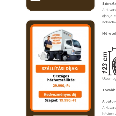
Színvál
A Havana 
ajánlja,
(folyadék
Mérete
Ülésmag
További
A bútorc
A Havana
bővített 