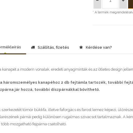
* A termék megrendeléséve
rmékleírás
Szállítás, fizetés
Kérdése van?
 kanapét a modern vonalak, eredeti anyagminták és az ötletes design jelle
a háromszemélyes kanapéhoz 2 db fejtámla tartozék, további fejtá
szpárna jár hozzá, további díszpárnákkal bővíthető.
szerkezetét tömör bükkfa, illetve faforgács és farost lemez képezi, ülőrész
larészének párnái pedig különösen rugalmas szivacsot tartalmaznak. A k
 több mozgatható fejpárna csatolható.