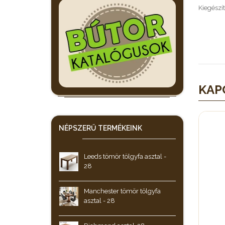
Kiegészít
KAP
NÉPSZERŰ
TERMÉKEINK
Leeds tömör tölgyfa asztal -
28
Manchester tömör tölgyfa
asztal - 28