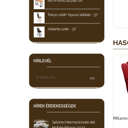
Richmond asztal-28
Tokyo szék+ tipusú lábbal - 37
Alberta szék - 37
HAS
HÍRLEVÉL
OK
HÍREK
ÉRDEKESSÉGEK
Salone Internazionale del
Mobile Milano 2023