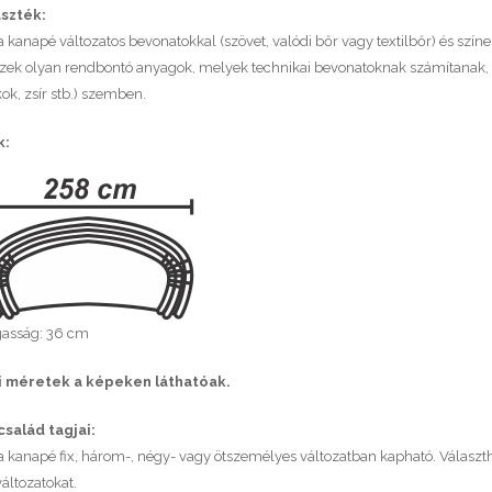
aszték:
kanapé változatos bevonatokkal (szövet, valódi bőr vagy textilbőr) és színek
 ezek olyan rendbontó anyagok, melyek technikai bevonatoknak számítanak, az
ok, zsír stb.) szemben.
k:
asság: 36 cm
 méretek a képeken láthatóak.
salád tagjai:
 kanapé fix, három-, négy- vagy ötszemélyes változatban kapható. Választhat
változatokat.