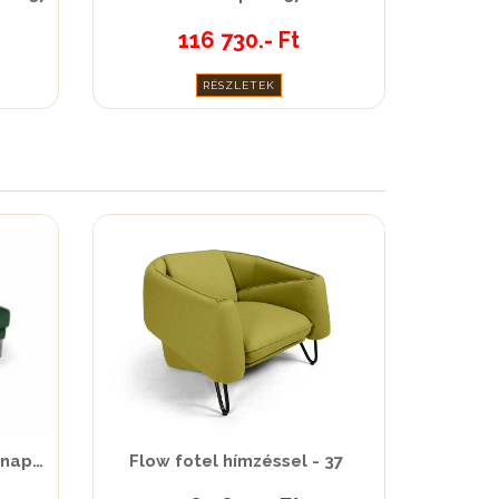
116 730.- Ft
RÉSZLETEK
Galla Cubo 3 személyes kanapé - 37
Flow fotel hímzéssel - 37