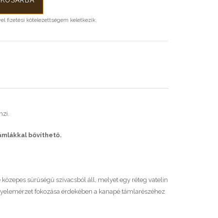
l fizetési kötelezettségem keletkezik.
mzi.
mlákkal bővíthető.
e közepes sűrűségű szivacsból áll, melyet egy réteg vatelin
ényelemérzet fokozása érdekében a kanapé támlarészéhez