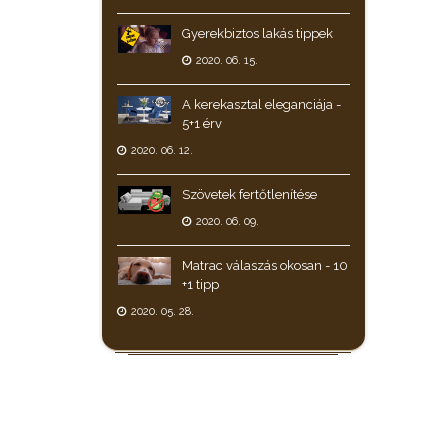
Gyerekbiztos lakás tippek
2020. 06. 15.
A kerekasztal eleganciája -
5+1 érv
2020. 06. 12.
Szövetek fertőtlenítése
2020. 06. 09.
Matrac válaszás okosan - 10
+1 tipp
2020. 05. 28.