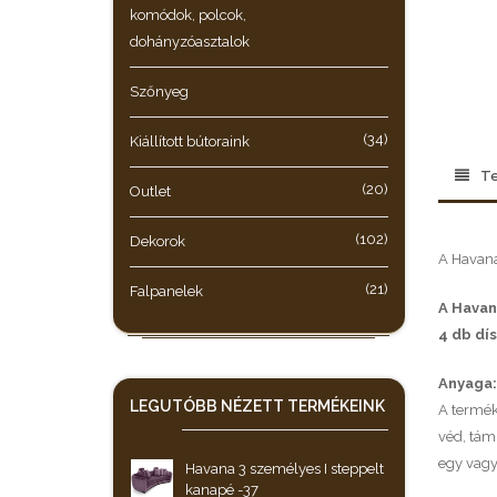
komódok, polcok,
dohányzóasztalok
Szőnyeg
(34)
Kiállított bútoraink
Te
(20)
Outlet
(102)
Dekorok
A Havana
(21)
Falpanelek
A Havan
4 db dí
Anyaga:
LEGUTÓBB NÉZETT
TERMÉKEINK
A termék 
véd, tám
egy vagy
Havana 3 személyes I steppelt
kanapé -37