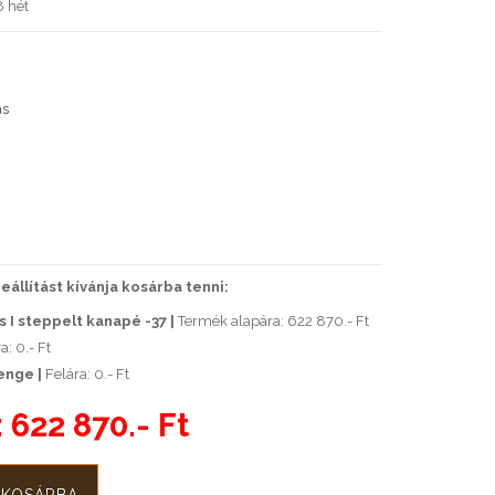
 hét
ás
állítást kívánja kosárba tenni:
 I steppelt kanapé -37 |
Termék alapára: 622 870.- Ft
a: 0.- Ft
enge |
Felára: 0.- Ft
:
622 870.- Ft