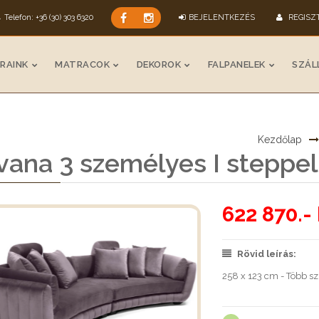
Telefon: +36 (30) 303 6320
BEJELENTKEZÉS
REGISZ
RAINK
MATRACOK
DEKOROK
FALPANELEK
SZÁLL
Kezdőlap
ana 3 személyes I steppel
622 870.- 
Rövid leírás:
258 x 123 cm - Több s