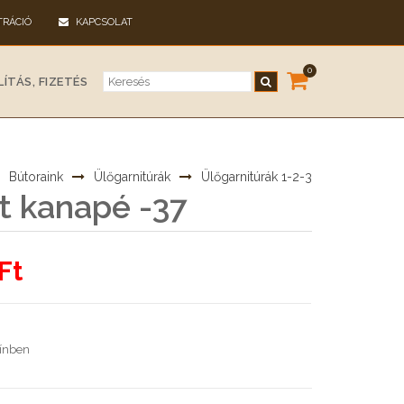
TRÁCIÓ
KAPCSOLAT
0
ÍTÁS, FIZETÉS
Bútoraink
Ülőgarnitúrák
Ülőgarnitúrák 1-2-3
t kanapé -37
Ft
zínben