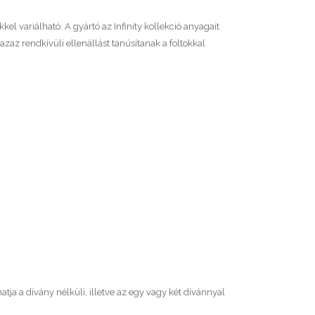
kel variálható. A gyártó az Infinity kollekció anyagait
az rendkívüli ellenállást tanúsítanak a foltokkal
ja a dívány nélküli, illetve az egy vagy két dívánnyal