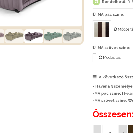
Rendelhető:
6-8
MA pác színe:
Módosít
MA szövet színe:
Módosítás
A következő össze
- Havana 3 személyes
-MA pác színe: |
Felár
-MA szövet színe: W
Összesen