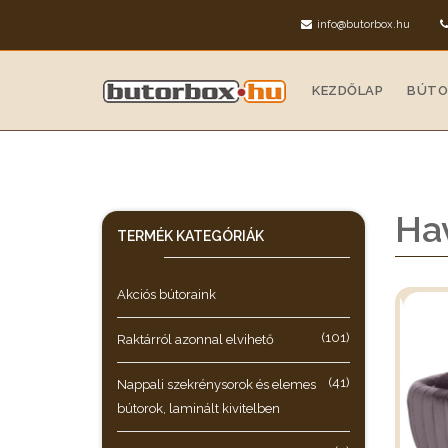
info@butorbox.hu
KEZDŐLAP
BÚTO
Hav
TERMÉK KATEGÓRIÁK
Akciós bútoraink
(101)
Raktárról azonnal elvihető
(41)
Nappali szekrénysorok és elemes
bútorok, laminált kivitelben