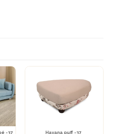
pé -37
Havana puff -37