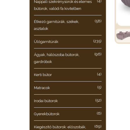
(4)
Nappali szekrénysorok és elemes
bútorok, valódi fa kivitelben
(58)
Étkező garnitúrák, székek,
asztalok
(235)
Ülőgarnitúrák
(96)
Ágyak, hálószoba bútorok,
gardróbok
(4)
Kerti bútor
(5)
Matracok
(52)
Irodai bútorok
(6)
Gyerekbútorok
(69)
Kiegészítő bútorok: előszobák,