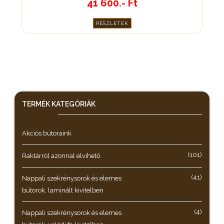
41 600.- Ft
RÉSZLETEK
TERMÉK KATEGÓRIÁK
Akciós bútoraink
(101)
Raktárról azonnal elvihető
(41)
Nappali szekrénysorok és elemes
bútorok, laminált kivitelben
(4)
Nappali szekrénysorok és elemes