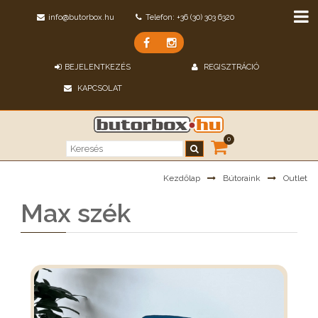
info@butorbox.hu
Telefon: +36 (30) 303 6320
BEJELENTKEZÉS
REGISZTRÁCIÓ
KAPCSOLAT
0
Kezdőlap
Bútoraink
Outlet
Max szék