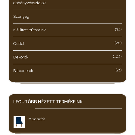
dohányzóasztalok
Szőnyeg
(34)
Kiállított bútoraink
(20)
Outlet
(102)
Dekorok
(21)
Falpanelek
LEGUTÓBB NÉZETT
TERMÉKEINK
Max szék