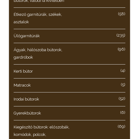
bútorok, valódi fa kivitelben
(58)
Étkező garnitúrák, székek,
asztalok
(235)
Ülőgarnitúrák
(96)
Ágyak, hálószoba bútorok,
gardróbok
(4)
Kerti bútor
(5)
Matracok
(52)
Irodai bútorok
(6)
Gyerekbútorok
(69)
Kiegészítő bútorok: előszobák,
komódok, polcok,