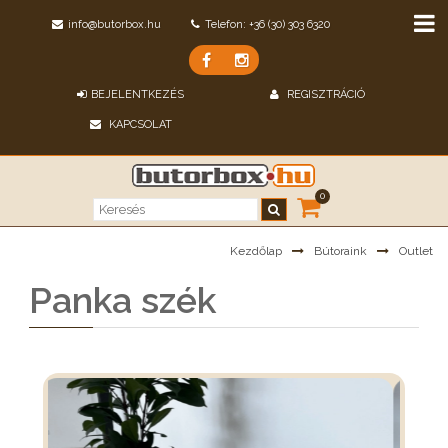
info@butorbox.hu
Telefon: +36 (30) 303 6320
BEJELENTKEZÉS
REGISZTRÁCIÓ
KAPCSOLAT
0
Kezdőlap
Bútoraink
Outlet
Panka szék