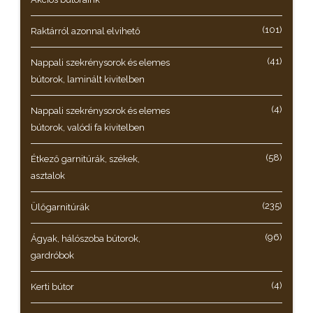
(101)
Raktárról azonnal elvihető
(41)
Nappali szekrénysorok és elemes
bútorok, laminált kivitelben
(4)
Nappali szekrénysorok és elemes
bútorok, valódi fa kivitelben
(58)
Étkező garnitúrák, székek,
asztalok
(235)
Ülőgarnitúrák
(96)
Ágyak, hálószoba bútorok,
gardróbok
(4)
Kerti bútor