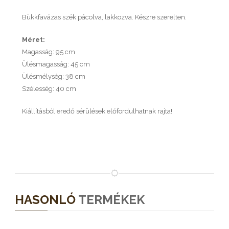
Bükkfavázas szék pácolva, lakkozva. Készre szerelten.
Méret:
Magasság: 95 cm
Ülésmagasság: 45 cm
Ülésmélység: 38 cm
Szélesség: 40 cm
Kiállításból eredő sérülések előfordulhatnak rajta!
HASONLÓ
TERMÉKEK