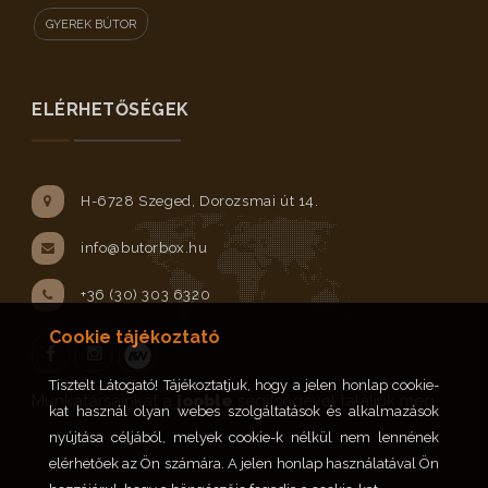
GYEREK BÚTOR
ELÉRHETŐSÉGEK
H-6728 Szeged, Dorozsmai út 14.
info@butorbox.hu
+36 (30) 303 6320
Cookie tájékoztató
Tisztelt Látogató! Tájékoztatjuk, hogy a jelen honlap cookie-
Facebook
Instagram
Munkatársainkat a
jooble
segítségével találjuk meg.
kat használ olyan webes szolgáltatások és alkalmazások
nyújtása céljából, melyek cookie-k nélkül nem lennének
elérhetőek az Ön számára. A jelen honlap használatával Ön