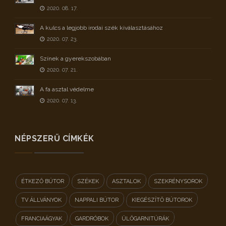
2020. 08. 17.
A kulcs a legjobb irodai szék kiválasztásához
2020. 07. 23.
Színek a gyerekszobában
2020. 07. 21.
A fa asztal védelme
2020. 07. 13.
NÉPSZERŰ CÍMKÉK
ÉTKEZŐ BÚTOR
SZÉKEK
ASZTALOK
SZEKRÉNYSOROK
TV ÁLLVÁNYOK
NAPPALI BÚTOR
KIEGÉSZÍTŐ BÚTOROK
FRANCIAÁGYAK
GARDRÓBOK
ÜLŐGARNITÚRÁK