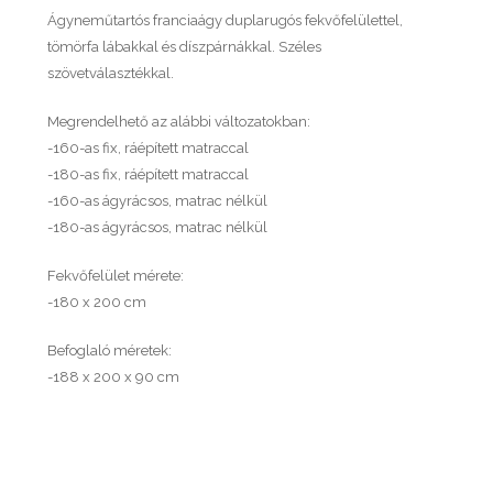
Ágyneműtartós franciaágy duplarugós fekvőfelülettel,
tömörfa lábakkal és díszpárnákkal. Széles
szövetválasztékkal.
Megrendelhető az alábbi változatokban:
-160-as fix, ráépített matraccal
-180-as fix, ráépített matraccal
-160-as ágyrácsos, matrac nélkül
-180-as ágyrácsos, matrac nélkül
Fekvőfelület mérete:
-180 x 200 cm
Befoglaló méretek:
-188 x 200 x 90 cm