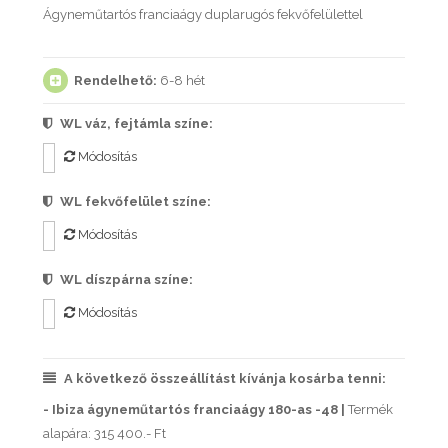
Ágyneműtartós franciaágy duplarugós fekvőfelülettel
Rendelhető:
6-8 hét
WL váz, fejtámla színe:
Módosítás
WL fekvőfelület színe:
Módosítás
WL díszpárna színe:
Módosítás
A következő összeállítást kívánja kosárba tenni:
- Ibiza ágyneműtartós franciaágy 180-as -48 |
Termék
alapára: 315 400.- Ft