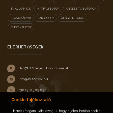
TV ÁLLVÁNYOK
NAPPALI BÚTOR
KIEGÉSZÍTŐ BÚTOROK
FRANCIAÁGYAK
GARDRÓBOK
ÜLŐGARNITÚRÁK
GYEREK BÚTOR
ELÉRHETŐSÉGEK
H-6728 Szeged, Dorozsmai út 14.
info@butorbox.hu
+36 (30) 303 6320
Cookie tájékoztató
Tisztelt Látogató! Tájékoztatjuk, hogy a jelen honlap cookie-
Facebook
Instagram