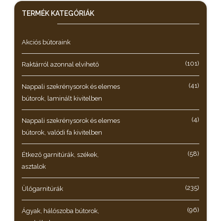
TERMÉK KATEGÓRIÁK
Akciós bútoraink
(101)
Raktárról azonnal elvihető
(41)
Nappali szekrénysorok és elemes
bútorok, laminált kivitelben
(4)
Nappali szekrénysorok és elemes
bútorok, valódi fa kivitelben
(58)
Étkező garnitúrák, székek,
asztalok
(235)
Ülőgarnitúrák
(96)
Ágyak, hálószoba bútorok,