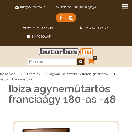
info@butorbox.hu
Telefon: +36 (30) 303 6320
BEJELENTKEZÉS
REGISZTRÁCIÓ
KAPCSOLAT
0
Kezdőlap
Bútoraink
Ágyak, hálószoba bútorok, gardróbok
Ágyak, franciaágyak
Ibiza ágyneműtartós
franciaágy 180-as -48