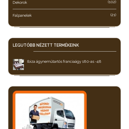
(102)
Dekorok
(21)
Falpanelek
LEGUTÓBB NÉZETT
TERMÉKEINK
Ibiza ágyneműtartós franciaágy 180-as -48