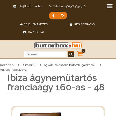
info@butorbox.hu
Telefon: +36 (30) 303 6320
BEJELENTKEZÉS
REGISZTRÁCIÓ
KAPCSOLAT
0
Kezdőlap
Bútoraink
Ágyak, hálószoba bútorok, gardróbok
Ágyak, franciaágyak
Ibiza ágyneműtartós
franciaágy 160-as - 48