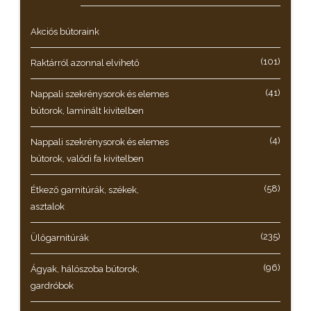
Akciós bútoraink
(101)
Raktárról azonnal elvihető
(41)
Nappali szekrénysorok és elemes
bútorok, laminált kivitelben
(4)
Nappali szekrénysorok és elemes
bútorok, valódi fa kivitelben
(58)
Étkező garnitúrák, székek,
asztalok
(235)
Ülőgarnitúrák
(96)
Ágyak, hálószoba bútorok,
gardróbok