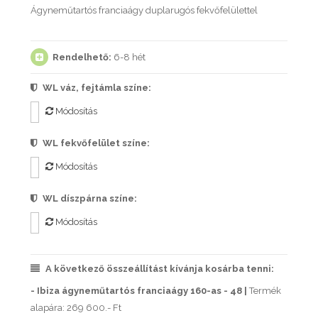
Ágyneműtartós franciaágy duplarugós fekvőfelülettel
Rendelhető:
6-8 hét
WL váz, fejtámla színe:
Módosítás
WL fekvőfelület színe:
Módosítás
WL díszpárna színe:
Módosítás
A következő összeállítást kívánja kosárba tenni:
- Ibiza ágyneműtartós franciaágy 160-as - 48 |
Termék
alapára: 269 600.- Ft