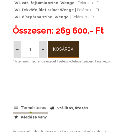
-WL váz, fejtámla színe: Wenge |
Felára: 0.- Ft
-WL fekvőfelület színe: Wenge |
Felára: 0.- Ft
-WL díszpárna színe: Wenge |
Felára: 0.- Ft
Összesen:
269 600.- Ft
* A termék megrendelésével fizetési kötelezettségem keletkezik.
Termékleírás
Szállítás, fizetés
Kérdése van?
Ágyneműtartós franciaágy duplarugós fekvőfelülettel,