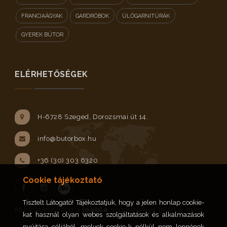
FRANCIAÁGYAK
GARDRÓBOK
ÜLŐGARNITÚRÁK
GYEREK BÚTOR
ELÉRHETŐSÉGEK
H-6728 Szeged, Dorozsmai út 14.
info@butorbox.hu
+36 (30) 303 6320
Cookie tájékoztató
Tisztelt Látogató! Tájékoztatjuk, hogy a jelen honlap cookie-
Facebook
Instagram
Munkatársainkat a
jooble
segítségével találjuk meg.
kat használ olyan webes szolgáltatások és alkalmazások
nyújtása céljából, melyek cookie-k nélkül nem lennének