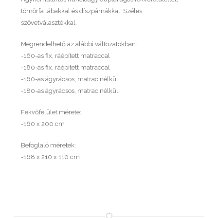
tömörfa lábakkal és díszpárnákkal. Széles
szövetválasztékkal.
Megrendelhető az alábbi változatokban:
-160-as fix, ráépített matraccal
-180-as fix, ráépített matraccal
-160-as ágyrácsos, matrac nélkül
-180-as ágyrácsos, matrac nélkül
Fekvőfelület mérete:
-160 x 200 cm
Befoglaló méretek:
-168 x 210 x 110 cm