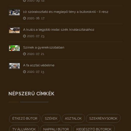
2020. 09. 02.
10 szórakoztató és meglepő tény a bútorokról - II rész
2020. 08. 17.
A kulcs a legjobb irodai szék kiválasztásához
2020. 07. 23.
Színek a gyerekszobában
2020. 07. 21.
A fa asztal védelme
2020. 07. 13.
NÉPSZERŰ CÍMKÉK
ÉTKEZŐ BÚTOR
SZÉKEK
ASZTALOK
SZEKRÉNYSOROK
TV ÁLLVÁNYOK
NAPPALI BÚTOR
KIEGÉSZÍTŐ BÚTOROK