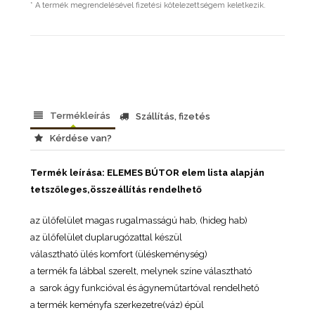
* A termék megrendelésével fizetési kötelezettségem keletkezik.
Termékleírás
Szállítás, fizetés
Kérdése van?
Termék leírása: ELEMES BÚTOR elem lista alapján
tetszőleges,összeállítás rendelhető
az ülőfelület magas rugalmasságú hab, (hideg hab)
az ülőfelület duplarugózattal készül
választható ülés komfort (üléskeménység)
a termék fa lábbal szerelt, melynek színe választható
a sarok ágy funkcióval és ágyneműtartóval rendelhető
a termék keményfa szerkezetre(váz) épül