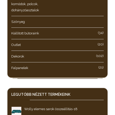
komódok, polcok,
dohányzóasztalok
Szőnyeg
(34)
Kiállított bútoraink
(20)
Outlet
(102)
Dekorok
(21)
Falpanelek
LEGUTÓBB NÉZETT
TERMÉKEINK
Wolly elemes sarok összeállítás-18