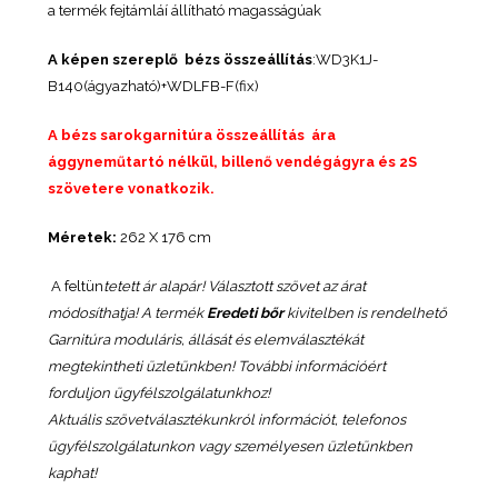
a termék fejtámláí állítható magasságúak
A képen szereplő bézs összeállítás
:WD3K1J-
B140(ágyazható)+WDLFB-F(fix)
A bézs sarokgarnitúra összeállítás ára
ággyneműtartó nélkül, billenő vendégágyra és 2S
szövetere vonatkozik.
Méretek:
262 X 176 cm
A feltün
tetett ár alapár! Választott szövet az árat
módosíthatja! A termék
Eredeti bőr
kivitelben is rendelhető
Garnitúra moduláris, állását és elemválasztékát
megtekintheti üzletünkben! További információért
forduljon ügyfélszolgálatunkhoz!
Aktuális szövetválasztékunkról információt, telefonos
ügyfélszolgálatunkon vagy személyesen üzletünkben
kaphat!