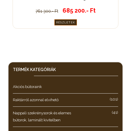
685 200.- Ft
761 300.- Ft
RÉSZLETEK
TERMÉK KATEGÓRIÁK
Akciós bútoraink
(101)
Raktárról azonnal elvihető
(41)
Nappali szekrénysorok és elemes
bútorok, laminált kivitelben