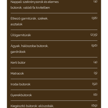
(4)
Nappali szekrénysorok és elemes
bútorok, valódi fa kivitelben
(58)
Étkező garnitúrák, székek,
asztalok
(235)
Ülőgarnitúrák
(96)
Ágyak, hálószoba bútorok,
gardróbok
(4)
Kerti bútor
(5)
Matracok
(52)
Irodai bútorok
(6)
Gyerekbútorok
(69)
Kiegészítő bútorok: előszobák,