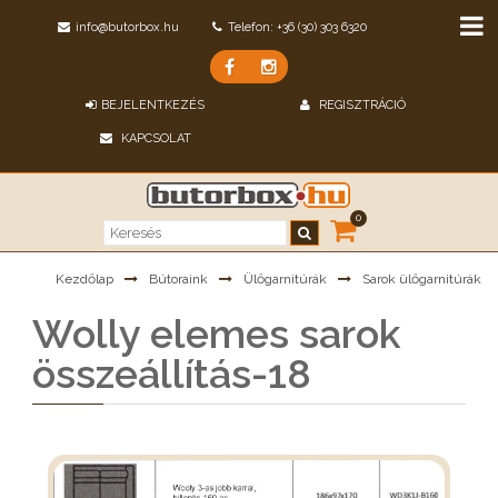
info@butorbox.hu
Telefon: +36 (30) 303 6320
BEJELENTKEZÉS
REGISZTRÁCIÓ
KAPCSOLAT
0
Kezdőlap
Bútoraink
Ülőgarnitúrák
Sarok ülőgarnitúrák
Wolly elemes sarok
összeállítás-18