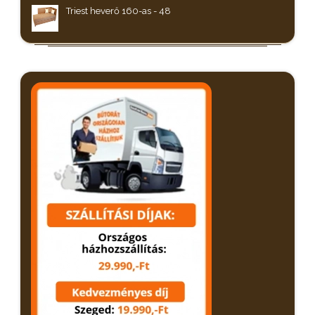
Triest heverő 160-as - 48