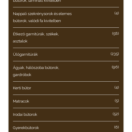
bútorok, laminált kivitelben
(4)
Nappali szekrénysorok és elemes
bútorok, valódi fa kivitelben
(58)
Étkező garnitúrák, székek,
asztalok
(235)
Ülőgarnitúrák
(96)
Ágyak, hálószoba bútorok,
gardróbok
(4)
Kerti bútor
(5)
Matracok
(52)
Irodai bútorok
(6)
Gyerekbútorok