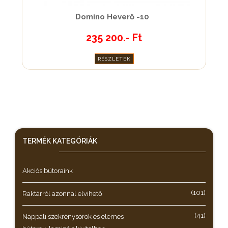
Domino Heverő -10
235 200.- Ft
RÉSZLETEK
TERMÉK KATEGÓRIÁK
Akciós bútoraink
(101)
Raktárról azonnal elvihető
(41)
Nappali szekrénysorok és elemes