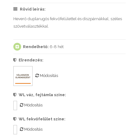
Rövid leírás:
Heverő duplarugós fekvőfelülettel és díszpárnákkal, széles
szövetválasztékkal.
Rendelhető:
6-8 hét
Elrendezés:
Módosítás
WL váz, fejtámla színe:
Módosítás
WL fekvőfelület színe:
Módosítás