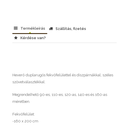
Termékleírás
Szállítás, fizetés
Kérdése van?
Heverő duplarugós fekvőfelülettel és díszpárnákkal, széles
szövetválasztékkal.
Megrendelhető 90-es, 110-es, 120-as, 140-es és 160-as
méretben.
Fekvőfelület:
-160 x 200 cm