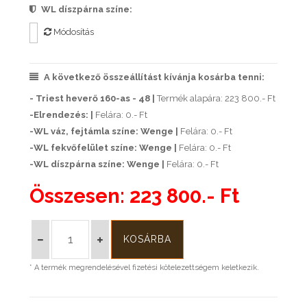
WL díszpárna színe:
Módosítás
A következő összeállítást kívánja kosárba tenni:
- Triest heverő 160-as - 48 |
Termék alapára: 223 800.- Ft
-Elrendezés: |
Felára: 0.- Ft
-WL váz, fejtámla színe: Wenge |
Felára: 0.- Ft
-WL fekvőfelület színe: Wenge |
Felára: 0.- Ft
-WL díszpárna színe: Wenge |
Felára: 0.- Ft
Összesen:
223 800.- Ft
* A termék megrendelésével fizetési kötelezettségem keletkezik.