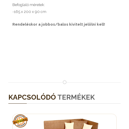
Befoglaló méretek:
-165 x 200 x 90 cm
Rendeléskor a jobbos/balos kivitelt jelölni kell!
KAPCSOLÓDÓ
TERMÉKEK