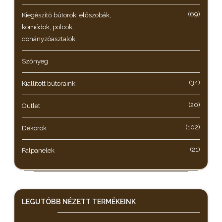
(69)
Kiegészítő bútorok: előszobák,
komódok, polcok,
dohányzóasztalok
Szőnyeg
(34)
Kiállított bútoraink
(20)
Outlet
(102)
Dekorok
(21)
Falpanelek
LEGUTÓBB NÉZETT
TERMÉKEINK