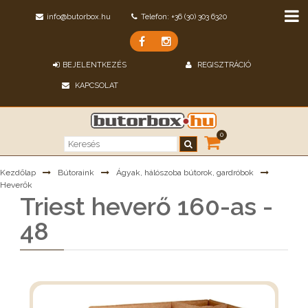
info@butorbox.hu
Telefon: +36 (30) 303 6320
BEJELENTKEZÉS
REGISZTRÁCIÓ
KAPCSOLAT
0
Kezdőlap
Bútoraink
Ágyak, hálószoba bútorok, gardróbok
Heverők
Triest heverő 160-as -
48