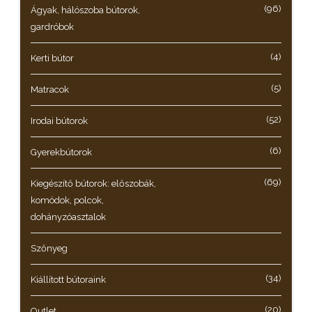
(96)
Ágyak, hálószoba bútorok,
gardróbok
(4)
Kerti bútor
(5)
Matracok
(52)
Irodai bútorok
(6)
Gyerekbútorok
(69)
Kiegészítő bútorok: előszobák,
komódok, polcok,
dohányzóasztalok
Szőnyeg
(34)
Kiállított bútoraink
(20)
Outlet