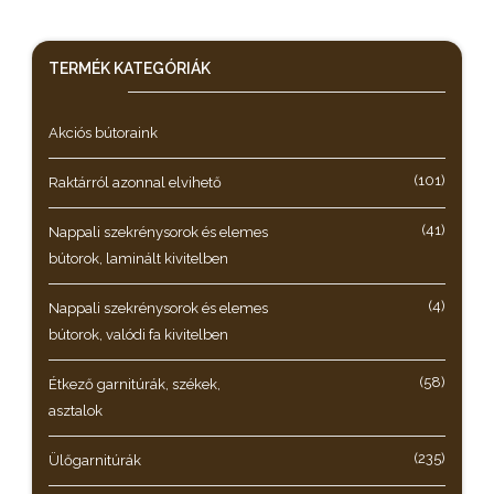
TERMÉK KATEGÓRIÁK
Akciós bútoraink
(101)
Raktárról azonnal elvihető
(41)
Nappali szekrénysorok és elemes
bútorok, laminált kivitelben
(4)
Nappali szekrénysorok és elemes
bútorok, valódi fa kivitelben
(58)
Étkező garnitúrák, székek,
asztalok
(235)
Ülőgarnitúrák