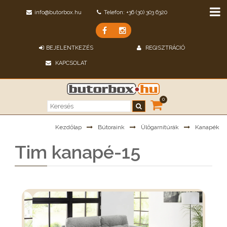
info@butorbox.hu
Telefon: +36 (30) 303 6320
BEJELENTKEZÉS
REGISZTRÁCIÓ
KAPCSOLAT
0
Kezdőlap
Bútoraink
Ülőgarnitúrák
Kanapék
Tim kanapé-15