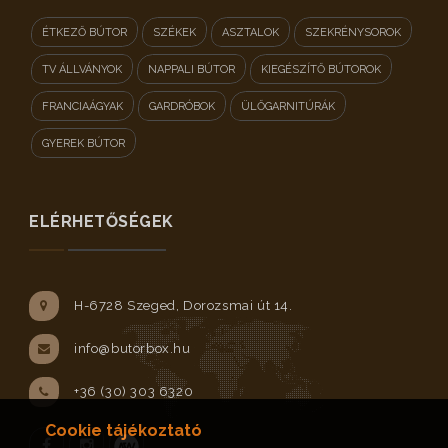
ÉTKEZŐ BÚTOR
SZÉKEK
ASZTALOK
SZEKRÉNYSOROK
TV ÁLLVÁNYOK
NAPPALI BÚTOR
KIEGÉSZÍTŐ BÚTOROK
FRANCIAÁGYAK
GARDRÓBOK
ÜLŐGARNITÚRÁK
GYEREK BÚTOR
ELÉRHETŐSÉGEK
H-6728 Szeged, Dorozsmai út 14.
info@butorbox.hu
+36 (30) 303 6320
Cookie tájékoztató