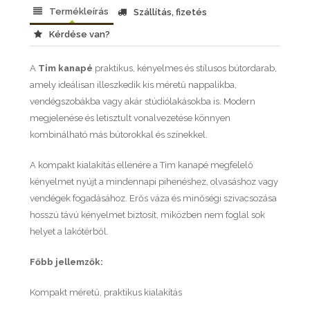
Termékleírás
Szállítás, fizetés
Kérdése van?
A
Tim kanapé
praktikus, kényelmes és stílusos bútordarab,
amely ideálisan illeszkedik kis méretű nappalikba,
vendégszobákba vagy akár stúdiólakásokba is. Modern
megjelenése és letisztult vonalvezetése könnyen
kombinálható más bútorokkal és színekkel.
A kompakt kialakítás ellenére a Tim kanapé megfelelő
kényelmet nyújt a mindennapi pihenéshez, olvasáshoz vagy
vendégek fogadásához. Erős váza és minőségi szivacsozása
hosszú távú kényelmet biztosít, miközben nem foglal sok
helyet a lakótérből.
Főbb jellemzők:
Kompakt méretű, praktikus kialakítás