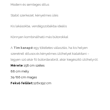
Modern és semleges stílus
Stabil szerkezet, kényelmes ülés
Kis lakásokba, vendégszobákba ideális
Könnyen kombinálható más bútorokkal
A
Tim kanapé
egy tökéletes választás, ha kis helyen
szeretnél stílusos és kényelmes ülőhelyet kialakítani –
legyen szó akár fő bútordarabról, akár kiegészítő ülőhelyről.
Mérete
:158 cm széles
88 cm mély
74/86 cm magas
Fekvő felület:
126x192 cm