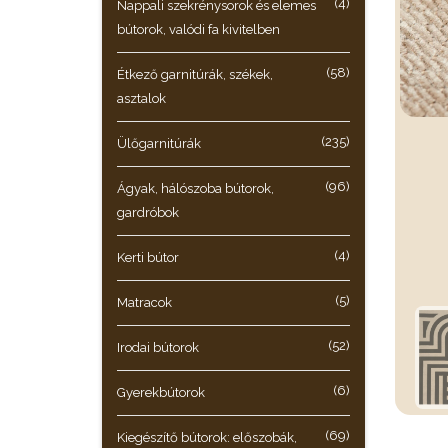
(4)
Nappali szekrénysorok és elemes
bútorok, valódi fa kivitelben
(58)
Étkező garnitúrák, székek,
asztalok
(235)
Ülőgarnitúrák
(96)
Ágyak, hálószoba bútorok,
gardróbok
(4)
Kerti bútor
(5)
Matracok
(52)
Irodai bútorok
(6)
Gyerekbútorok
(69)
Kiegészítő bútorok: előszobák,