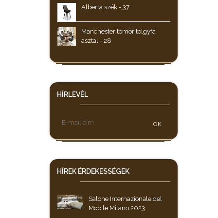
Alberta szék - 37
Manchester tömör tölgyfa
asztal - 28
HÍRLEVÉL
OK
HÍREK
ÉRDEKESSÉGEK
Salone Internazionale del
Mobile Milano 2023