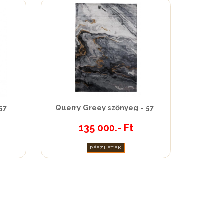
57
Querry Greey szőnyeg - 57
135 000.- Ft
RÉSZLETEK