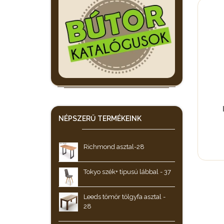
NÉPSZERŰ
TERMÉKEINK
Richmond asztal-28
Tokyo szék+ tipusú lábbal - 37
Leeds tömör tölgyfa asztal -
28