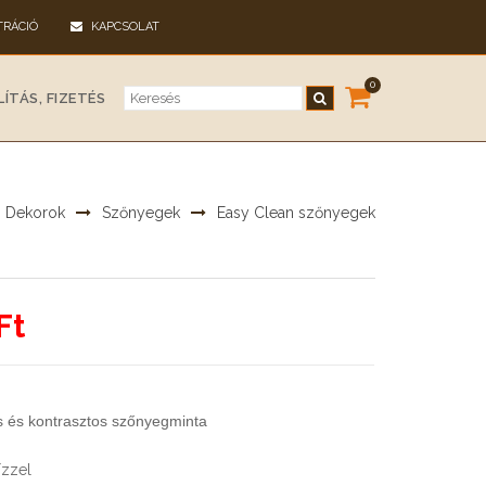
TRÁCIÓ
KAPCSOLAT
0
ÍTÁS, FIZETÉS
Dekorok
Szőnyegek
Easy Clean szőnyegek
Ft
s és kontrasztos szőnyegminta
vízzel