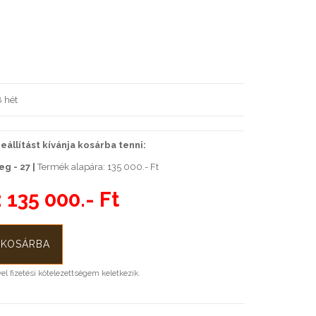
 hét
állítást kívánja kosárba tenni:
eg - 27 |
Termék alapára: 135 000.- Ft
:
135 000.- Ft
l fizetési kötelezettségem keletkezik.