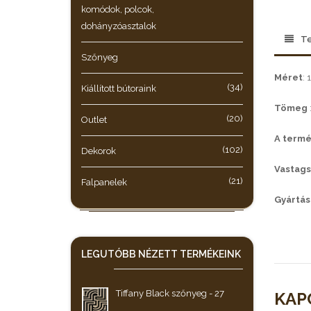
komódok, polcok,
dohányzóasztalok
Te
Szőnyeg
Méret
:
(34)
Kiállított bútoraink
Tömeg
(20)
Outlet
A termé
(102)
Dekorok
Vastag
(21)
Falpanelek
Gyártás
LEGUTÓBB NÉZETT
TERMÉKEINK
Tiffany Black szőnyeg - 27
KAP