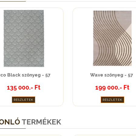
rco Black szőnyeg - 57
Wave szőnyeg - 57
135 000.- Ft
199 000.- Ft
RÉSZLETEK
RÉSZLETEK
ONLÓ
TERMÉKEK