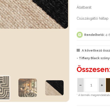
Állatbarát
Csúszásgátló hátlap
Rendelhető:
4-8
A következő össze
- Tiffany Black szőny
Összesen
* A termék megrendeléséve