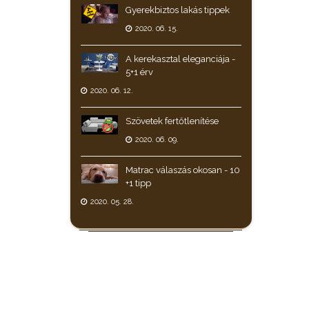
Gyerekbiztos lakás tippek
2020. 06. 15.
A kerekasztal eleganciája -
5+1 érv
2020. 06. 12.
Szövetek fertőtlenítése
2020. 06. 09.
Matrac válaszás okosan - 10
+1 tipp
2020. 05. 28.