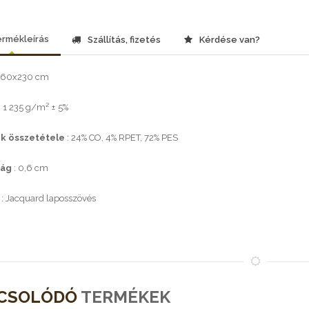
rmékleírás
Szállítás, fizetés
Kérdése van?
 160x230 cm
: 1 235 g/m² ± 5%
k összetétele
: 24% CO, 4% RPET, 72% PES
ság
: 0,6 cm
: Jacquard laposszövés
CSOLÓDÓ
TERMÉKEK