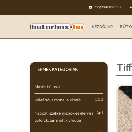
info@butorbox.hu
KEZDŐLAP
BÚTO
Tif
TERMÉK KATEGÓRIÁK
Akciós bútoraink
(101)
Raktárról azonnal elvihető
(41)
Nappali szekrénysorok és elemes
bútorok, laminált kivitelben