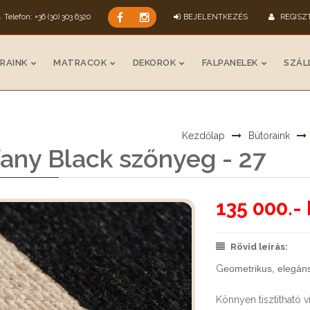
Telefon: +36 (30) 303 6320
BEJELENTKEZÉS
REGISZ
RAINK
MATRACOK
DEKOROK
FALPANELEK
SZÁLL
Kezdőlap
Bútoraink
fany Black szőnyeg - 27
135 000.- 
Rövid leírás:
G
eometrikus, elegán
Könnyen tisztitható 