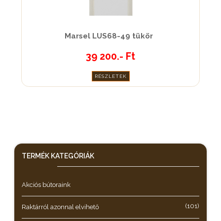
Marsel LUS68-49 tükör
39 200.- Ft
RÉSZLETEK
TERMÉK KATEGÓRIÁK
Akciós bútoraink
(101)
Raktárról azonnal elvihető