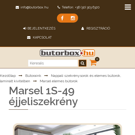
info@butorbox.hu
Telefon: +36 (30) 303 6320
BEJELENTKEZÉS
REGISZTRÁCIÓ
KAPCSOLAT
0
Kezdőlap
Bútoraink
Nappali szekrénysorok és elemes bútorok,
laminált kivitelben
Marsel elemes bútorok
Marsel 1S-49
éjjeliszekrény