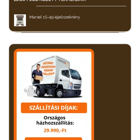
Marsel 1S-49 éjjeliszekrény