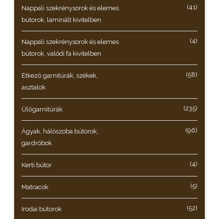
(41)
Nappali szekrénysorok és elemes
bútorok, laminált kivitelben
(4)
Nappali szekrénysorok és elemes
bútorok, valódi fa kivitelben
(58)
Étkező garnitúrák, székek,
asztalok
(235)
Ülőgarnitúrák
(96)
Ágyak, hálószoba bútorok,
gardróbok
(4)
Kerti bútor
(5)
Matracok
(52)
Irodai bútorok