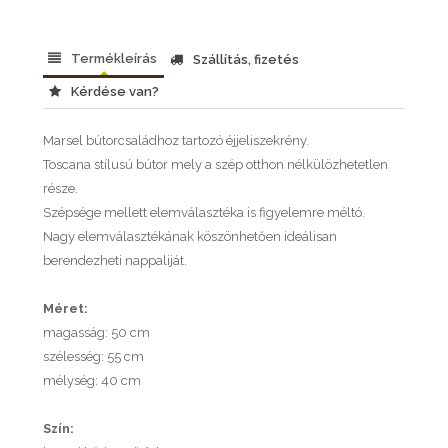
Termékleírás
Szállítás, fizetés
Kérdése van?
Marsel bútorcsaládhoz tartozó éjjeliszekrény.
Toscana stílusú bútor mely a szép otthon nélkülözhetetlen
része.
Szépsége mellett elemválasztéka is figyelemre méltó.
Nagy elemválasztékának köszönhetően ideálisan
berendezheti nappaliját.
Méret:
magasság: 50 cm
szélesség: 55 cm
mélység: 40 cm
Szín: