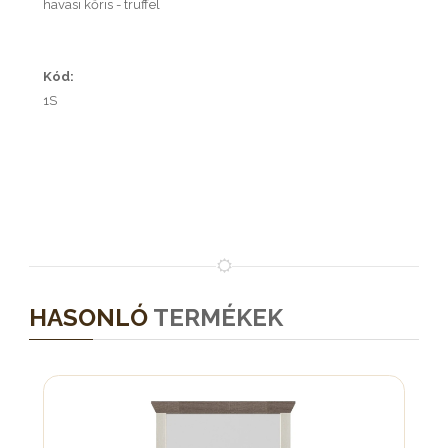
havasi kőris - trüffel
Kód:
1S
HASONLÓ
TERMÉKEK