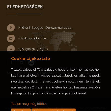
ELÉRHETŐSÉGEK
H-6728 Szeged, Dorozsmai út 14.
info@butorbox.hu
+36 (30) 303 6320
Cookie tájékoztató
Tisztelt Látogató! Tájékoztatjuk, hogy a jelen honlap cookie-
Facebook
Instagram
Munkatársainkat a
jooble
segítségével találjuk meg.
kat használ olyan webes szolgáltatások és alkalmazások
nyújtása céljából, melyek cookie-k nélkül nem lennének
elérhetőek az Ön számára. A jelen honlap használatával Ön
hozzájárul, hogy a böngészője fogadja a cookie-kat.
Tudjon meg még többet.
www.butorbox.hu
DecoCenter Kft.
© 2016. Minden jog fenntartva.