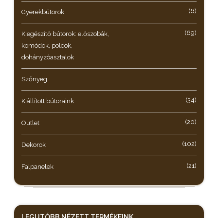
(6)
Gyerekbútorok
(69)
Kiegészítő bútorok: előszobák,
komódok, polcok,
dohányzóasztalok
Szőnyeg
(34)
Kiállított bútoraink
(20)
Outlet
(102)
Dekorok
(21)
Falpanelek
LEGUTÓBB NÉZETT
TERMÉKEINK