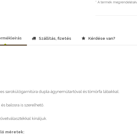
* A termék megrendeléséve
rmékleírás
Szállítás, fizetés
Kérdése van?
s sarokülőgarnitúra dupla ágyneműtartóval és tömörfa lábakkal.
és balosra is szerelhető.
övetválasztékkal kínáljuk.
ló méretek: