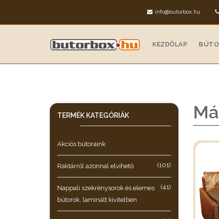
info@butorbox.hu
KEZDŐLAP
BÚTO
Mál
TERMÉK KATEGÓRIÁK
Akciós bútoraink
(101)
Raktárról azonnal elvihető
(41)
Nappali szekrénysorok és elemes
bútorok, laminált kivitelben