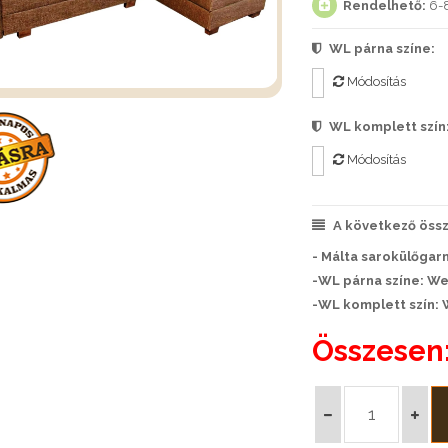
Rendelhető:
6-8
WL párna színe:
Módosítás
WL komplett szín
Módosítás
A következő össze
- Málta sarokülőgarn
-WL párna színe: We
-WL komplett szín: 
Összesen