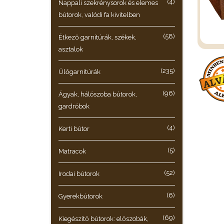
(4)
Nappali szekrénysorok és elemes
bútorok, valódi fa kivitelben
(58)
Étkező garnitúrák, székek,
asztalok
(235)
Ülőgarnitúrák
(96)
Ágyak, hálószoba bútorok,
gardróbok
(4)
Kerti bútor
(5)
Matracok
(52)
Irodai bútorok
(6)
Gyerekbútorok
(69)
Kiegészítő bútorok: előszobák,