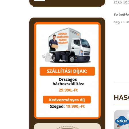
215 x 16
Fekvőfe
145 x 2
HAS