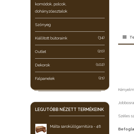
komódok, polcok,
dohányzóasztalok
Szőnyeg
Te
(34)
Kiállított bútoraink
(20)
Outlet
(102)
Dekorok
(21)
Falpanelek
Kényelme
Jobbosra 
LEGUTÓBB NÉZETT
TERMÉKEINK
Széles sz
Málta sarokülőgarnitúra - 48
Befogla