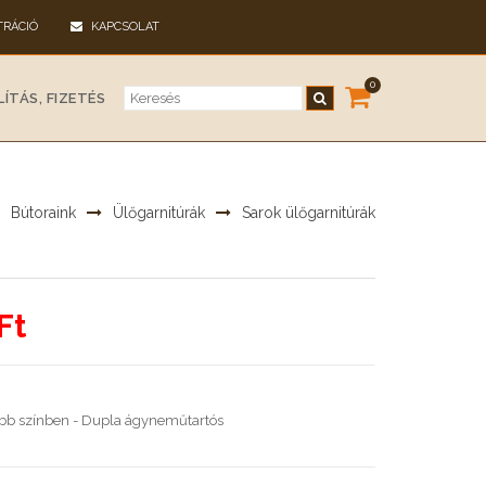
TRÁCIÓ
KAPCSOLAT
0
ÍTÁS, FIZETÉS
Bútoraink
Ülőgarnitúrák
Sarok ülőgarnitúrák
Ft
öbb színben - Dupla ágyneműtartós