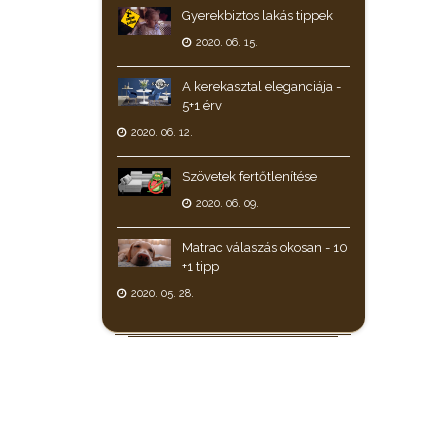
Gyerekbiztos lakás tippek
2020. 06. 15.
A kerekasztal eleganciája -
5+1 érv
2020. 06. 12.
Szövetek fertőtlenítése
2020. 06. 09.
Matrac válaszás okosan - 10
+1 tipp
2020. 05. 28.