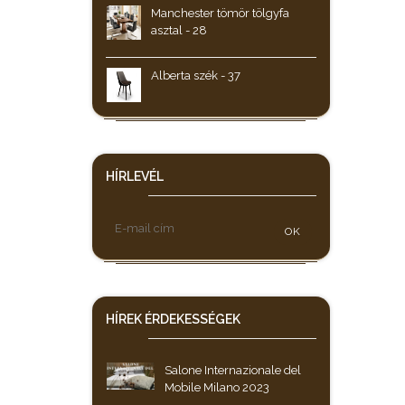
Manchester tömör tölgyfa
asztal - 28
Alberta szék - 37
HÍRLEVÉL
OK
HÍREK
ÉRDEKESSÉGEK
Salone Internazionale del
Mobile Milano 2023