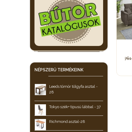
761
NÉPSZERŰ
TERMÉKEINK
Leeds tömör tölgyfa asztal -
28
Tokyo szék+ tipusú lábbal - 37
Richmond asztal-28