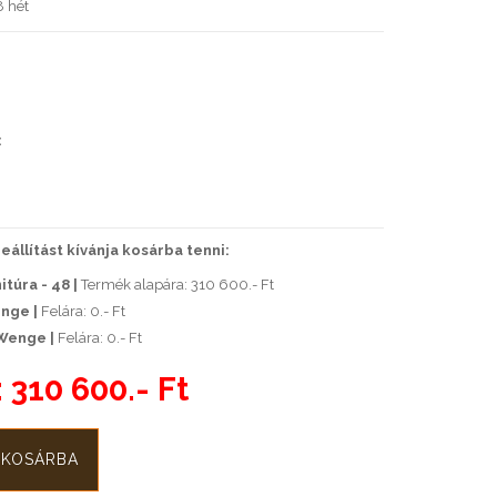
 hét
:
állítást kívánja kosárba tenni:
itúra - 48 |
Termék alapára: 310 600.- Ft
nge |
Felára: 0.- Ft
Wenge |
Felára: 0.- Ft
:
310 600.- Ft