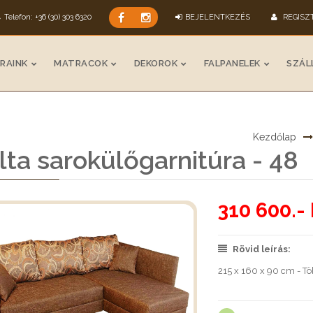
Telefon: +36 (30) 303 6320
BEJELENTKEZÉS
REGISZ
RAINK
MATRACOK
DEKOROK
FALPANELEK
SZÁLL
Kezdőlap
ta sarokülőgarnitúra - 48
310 600.- 
Rövid leírás:
215 x 160 x 90 cm - T