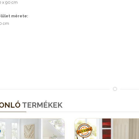
0 x 90 cm
lület mérete:
00 cm
ONLÓ
TERMÉKEK