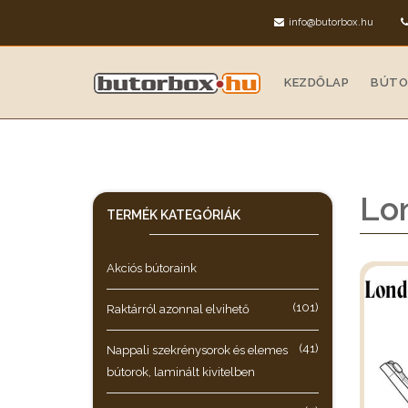
info@butorbox.hu
KEZDŐLAP
BÚTO
Lon
TERMÉK KATEGÓRIÁK
Akciós bútoraink
(101)
Raktárról azonnal elvihető
(41)
Nappali szekrénysorok és elemes
bútorok, laminált kivitelben