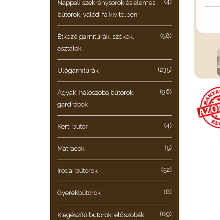
(4)
Nappali szekrénysorok és elemes
bútorok, valódi fa kivitelben
(58)
Étkező garnitúrák, székek,
asztalok
(235)
Ülőgarnitúrák
(96)
Ágyak, hálószoba bútorok,
gardróbok
(4)
Kerti bútor
(5)
Matracok
(52)
Irodai bútorok
(6)
Gyerekbútorok
(69)
Kiegészítő bútorok: előszobák,