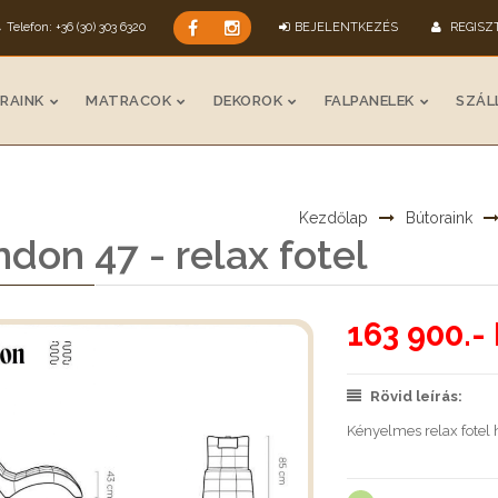
Telefon: +36 (30) 303 6320
BEJELENTKEZÉS
REGISZ
RAINK
MATRACOK
DEKOROK
FALPANELEK
SZÁLL
Kezdőlap
Bútoraink
don 47 - relax fotel
163 900.- 
Rövid leírás:
Kényelmes relax fotel 