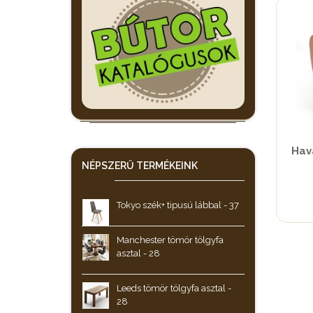
Hava
NÉPSZERŰ
TERMÉKEINK
Tokyo szék+ tipusú lábbal - 37
Manchester tömör tölgyfa
asztal - 28
Leeds tömör tölgyfa asztal -
28