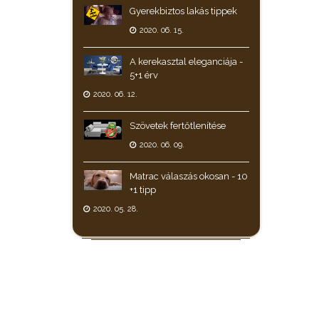
Gyerekbiztos lakás tippek
2020. 06. 15.
A kerekasztal eleganciája -
5+1 érv
2020. 06. 12.
Szövetek fertőtlenítése
2020. 06. 09.
Matrac válaszás okosan - 10
+1 tipp
2020. 05. 28.