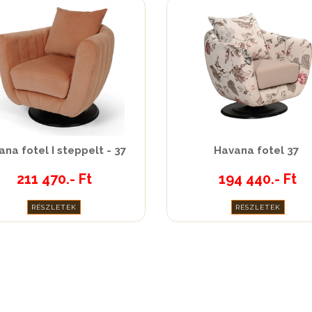
na fotel I steppelt - 37
Havana fotel 37
211 470.- Ft
194 440.- Ft
RÉSZLETEK
RÉSZLETEK