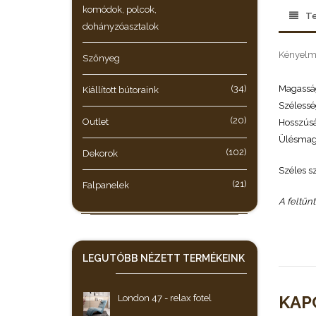
komódok, polcok,
Te
dohányzóasztalok
Kényelme
Szőnyeg
Magassá
(34)
Kiállított bútoraink
Szélessé
(20)
Outlet
Hosszús
Ülésmag
(102)
Dekorok
Széles sz
(21)
Falpanelek
A feltün
LEGUTÓBB NÉZETT
TERMÉKEINK
KAP
London 47 - relax fotel