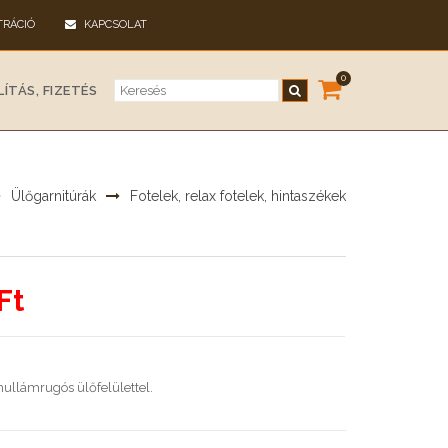
TRÁCIÓ
KAPCSOLAT
0
ÍTÁS, FIZETÉS
Ülőgarnitúrák
Fotelek, relax fotelek, hintaszékek
Ft
hullámrugós ülőfelülettel.