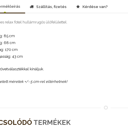
rmékleírás
Szállítás, fizetés
Kérdése van?
s relax fotel hullámrugós ülőfelülettel.
g: 85 cm
g: 68 cm
ág: 170 cm
asság: 43 cm
övetválasztékkal kínáljuk.
tetett méretek +/- 5 cm-rel eltérhetnek!
CSOLÓDÓ
TERMÉKEK