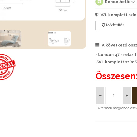
Rendelhető:
12-
WL komplett szín
Módosítás
A következő össze
- London 47 - relax f
-WL komplett szín: 
Összesen
* A termék megrendeléséve