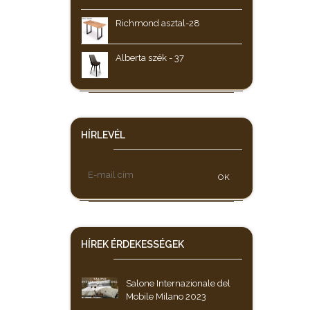
Richmond asztal-28
Alberta szék - 37
HÍRLEVÉL
OK
HÍREK
ÉRDEKESSÉGEK
Salone Internazionale del
Mobile Milano 2023