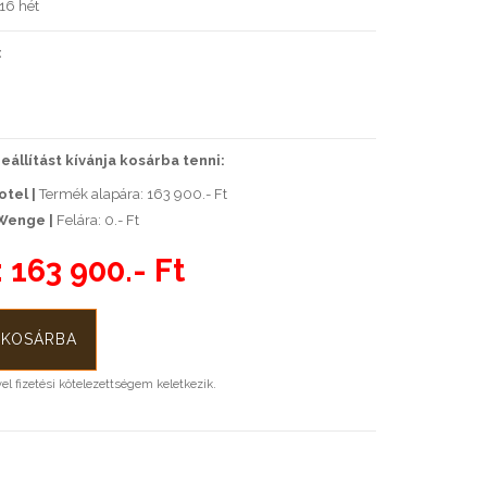
16 hét
:
állítást kívánja kosárba tenni:
otel |
Termék alapára: 163 900.- Ft
Wenge |
Felára: 0.- Ft
:
163 900.- Ft
l fizetési kötelezettségem keletkezik.