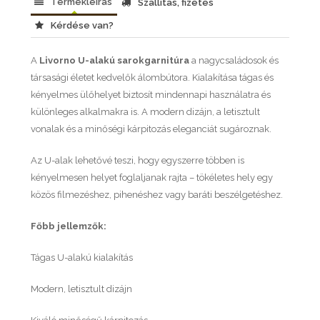
Termékleírás
Szállítás, fizetés
Kérdése van?
A
Livorno U-alakú sarokgarnitúra
a nagycsaládosok és
társasági életet kedvelők álombútora. Kialakítása tágas és
kényelmes ülőhelyet biztosít mindennapi használatra és
különleges alkalmakra is. A modern dizájn, a letisztult
vonalak és a minőségi kárpitozás eleganciát sugároznak.
Az U-alak lehetővé teszi, hogy egyszerre többen is
kényelmesen helyet foglaljanak rajta – tökéletes hely egy
közös filmezéshez, pihenéshez vagy baráti beszélgetéshez.
Főbb jellemzők:
Tágas U-alakú kialakítás
Modern, letisztult dizájn