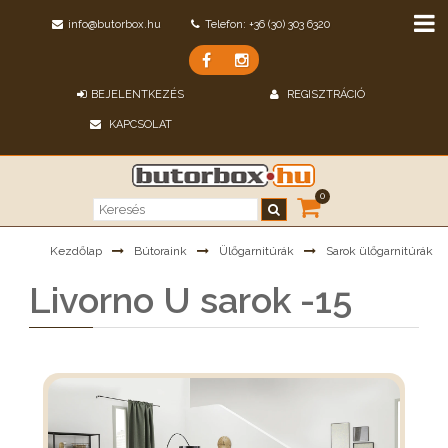
info@butorbox.hu
Telefon: +36 (30) 303 6320
BEJELENTKEZÉS
REGISZTRÁCIÓ
KAPCSOLAT
0
Kezdőlap
Bútoraink
Ülőgarnitúrák
Sarok ülőgarnitúrák
Livorno U sarok -15