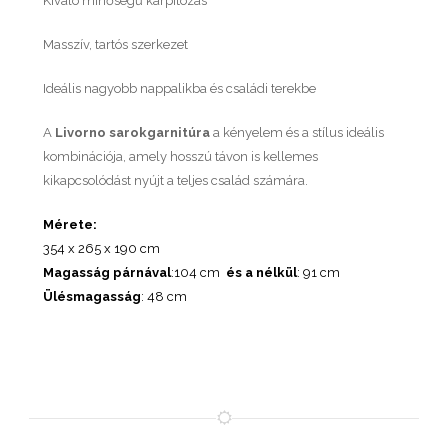
Kiváló minőségű kárpitozás
Masszív, tartós szerkezet
Ideális nagyobb nappalikba és családi terekbe
A
Livorno sarokgarnitúra
a kényelem és a stílus ideális
kombinációja, amely hosszú távon is kellemes
kikapcsolódást nyújt a teljes család számára.
Mérete:
354 x 265 x 190 cm
Magasság párnával
:104 cm
és a nélkül
: 91 cm
Ülésmagasság
: 48 cm