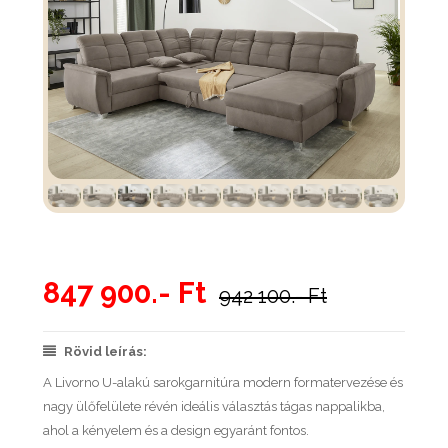
847 900.- Ft
942 100.- Ft
Rövid leírás:
A Livorno U-alakú sarokgarnitúra modern formatervezése és
nagy ülőfelülete révén ideális választás tágas nappalikba,
ahol a kényelem és a design egyaránt fontos.