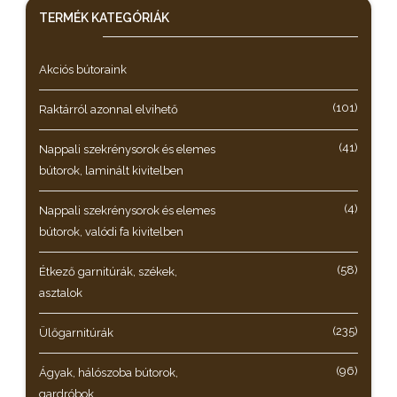
TERMÉK KATEGÓRIÁK
Akciós bútoraink
(101)
Raktárról azonnal elvihető
(41)
Nappali szekrénysorok és elemes
bútorok, laminált kivitelben
(4)
Nappali szekrénysorok és elemes
bútorok, valódi fa kivitelben
(58)
Étkező garnitúrák, székek,
asztalok
(235)
Ülőgarnitúrák
(96)
Ágyak, hálószoba bútorok,
gardróbok