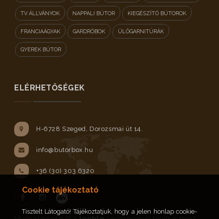
TV ÁLLVÁNYOK
NAPPALI BÚTOR
KIEGÉSZÍTŐ BÚTOROK
FRANCIAÁGYAK
GARDRÓBOK
ÜLŐGARNITÚRÁK
GYEREK BÚTOR
ELÉRHETŐSÉGEK
H-6728 Szeged, Dorozsmai út 14.
info@butorbox.hu
+36 (30) 303 6320
Cookie tájékoztató
Tisztelt Látogató! Tájékoztatjuk, hogy a jelen honlap cookie-
Facebook
Instagram
Munkatársainkat a
jooble
segítségével találjuk meg.