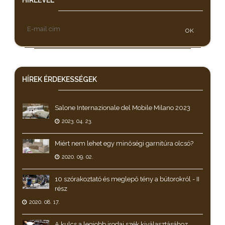
HÍRLEVÉL
OK
HÍREK
ÉRDEKESSÉGEK
Salone Internazionale del Mobile Milano 2023
2023. 04. 23.
Miért nem lehet egy minőségi garnitúra olcsó?
2020. 09. 02.
10 szórakoztató és meglepő tény a bútorokról - II
rész
2020. 08. 17.
A kulcs a legjobb irodai szék kiválasztásához