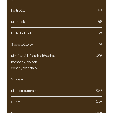
(4)
Kerti bútor
(5)
Matracok
(52)
Irodai bútorok
(6)
Gyerekbútorok
(69)
Kiegészítő bútorok: előszobák,
komódok, polcok,
dohányzóasztalok
Szőnyeg
(34)
Kiállított bútoraink
(20)
Outlet
(102)