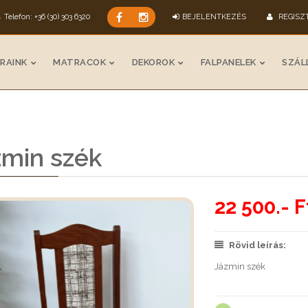
Telefon: +36 (30) 303 6320
BEJELENTKEZÉS
REGISZ
RAINK
MATRACOK
DEKOROK
FALPANELEK
SZÁLL
zmin szék
22 500.- F
Rövid leírás:
Jázmin szék