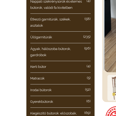
(4)
Nappali szekrénysorok és elemes
bútorok, valódi fa kivitelben
(58)
Étkező garnitúrák, székek,
asztalok
(235)
Ülőgarnitúrák
(96)
Ágyak, hálószoba bútorok,
gardróbok
(4)
Kerti bútor
(5)
Matracok
(52)
Irodai bútorok
(6)
Gyerekbútorok
(69)
Kiegészítő bútorok: előszobák,