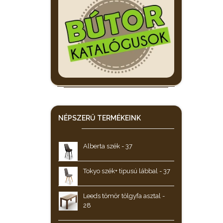
NÉPSZERŰ
TERMÉKEINK
Alberta szék - 37
Tokyo szék+ tipusú lábbal - 37
Leeds tömör tölgyfa asztal -
28