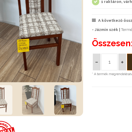
1 raktáron, várh
A következő össze
- Jázmin szék |
Termék
Összesen
* A termék megrendeléséve