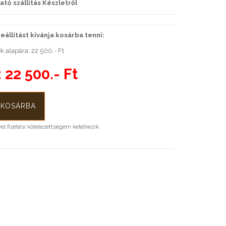
ató szállítás Készletről
állítást kívánja kosárba tenni:
 alapára: 22 500.- Ft
:
22 500.- Ft
l fizetési kötelezettségem keletkezik.