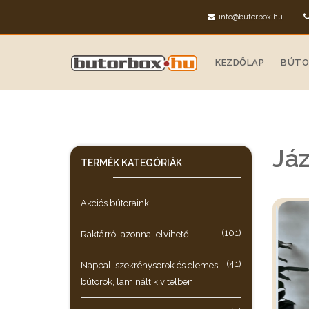
info@butorbox.hu
KEZDŐLAP
BÚTO
Já
TERMÉK KATEGÓRIÁK
Akciós bútoraink
(101)
Raktárról azonnal elvihető
(41)
Nappali szekrénysorok és elemes
bútorok, laminált kivitelben