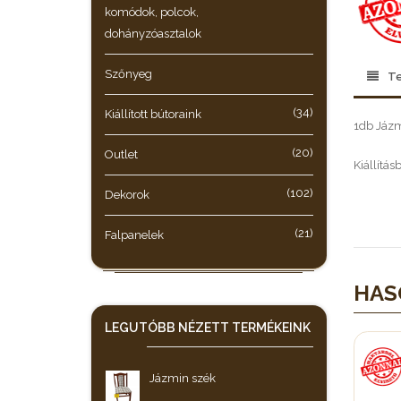
komódok, polcok,
dohányzóasztalok
Szőnyeg
Te
(34)
Kiállított bútoraink
1db Jázm
(20)
Outlet
Kiállítás
(102)
Dekorok
(21)
Falpanelek
HAS
LEGUTÓBB NÉZETT
TERMÉKEINK
Jázmin szék