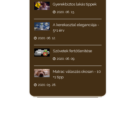
Gyerekbiztos lakás tippek
2020. 06. 15.
A kerekasztal eleganciája -
5+1 érv
2020. 06. 12.
Szövetek fertőtlenítése
2020. 06. 09.
Matrac válaszás okosan - 10
+1 tipp
2020. 05. 28.