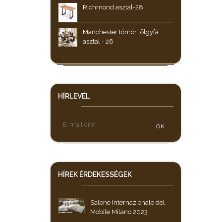
Richmond asztal-28
Manchester tömör tölgyfa
asztal - 28
HÍRLEVÉL
OK
HÍREK
ÉRDEKESSÉGEK
Salone Internazionale del
Mobile Milano 2023