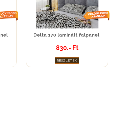
anel
Delta 170 laminált falpanel
830.- Ft
RÉSZLETEK