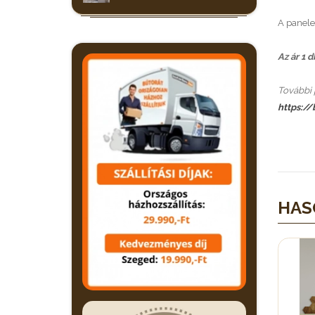
A panele
Az ár 1 
További 
https:/
HAS