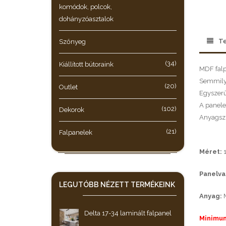
komódok, polcok,
dohányzóasztalok
Te
Szőnyeg
(34)
Kiállított bútoraink
MDF falpa
Semmilye
(20)
Outlet
Egyszerű
A panelek
(102)
Dekorok
Anyagsz
(21)
Falpanelek
Méret:
1
Panelva
LEGUTÓBB NÉZETT
TERMÉKEINK
Anyag:
Delta 17-34 laminált falpanel
Minimum