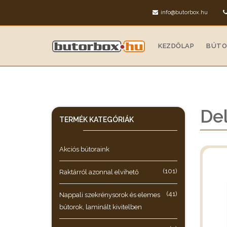
info@butorbox.hu
KEZDŐLAP
BÚTO
Del
TERMÉK KATEGÓRIÁK
Akciós bútoraink
(101)
Raktárról azonnal elvihető
(41)
Nappali szekrénysorok és elemes
bútorok, laminált kivitelben