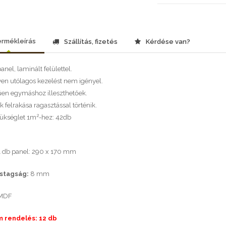
rmékleírás
Szállítás, fizetés
Kérdése van?
nel, laminált felülettel.
n utólagos kezelést nem igényel.
en egymáshoz illeszthetőek.
 felrakása ragasztással történik.
2
ükséglet 1m
-hez: 42db
 db panel: 290 x 170 mm
stagság:
8 mm
MDF
 rendelés: 12 db