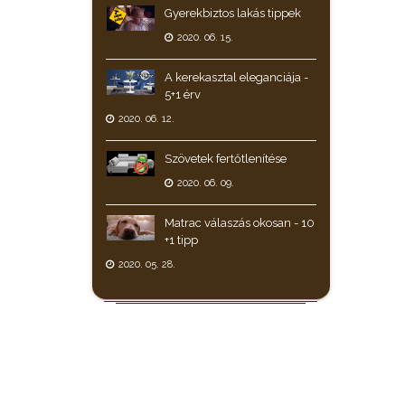
Gyerekbiztos lakás tippek
2020. 06. 15.
A kerekasztal eleganciája -
5+1 érv
2020. 06. 12.
Szövetek fertőtlenítése
2020. 06. 09.
Matrac válaszás okosan - 10
+1 tipp
2020. 05. 28.