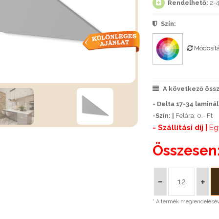
Rendelhető:
2-4
Szín:
Módosít
A következő össze
- Delta 17-34 laminál
-Szín: |
Felára: 0.- Ft
- Szállítási díj |
Eg
Összesen
* A termék megrendeléséve