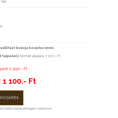
 hét
ás
állítást kívánja kosárba tenni:
t falpanel |
Termék alapára: 1 100.- Ft
yedi: 2 990.- Ft
:
1 100.- Ft
l fizetési kötelezettségem keletkezik.