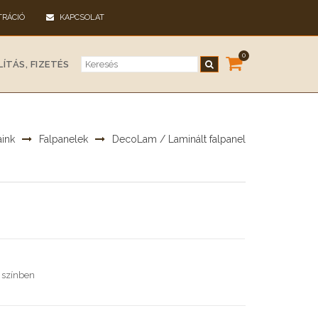
TRÁCIÓ
KAPCSOLAT
0
ÍTÁS, FIZETÉS
aink
Falpanelek
DecoLam / Laminált falpanel
 színben