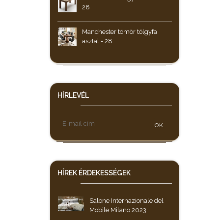
28
Manchester tömör tölgyfa
asztal - 28
HÍRLEVÉL
OK
HÍREK
ÉRDEKESSÉGEK
Salone Internazionale del
Mobile Milano 2023