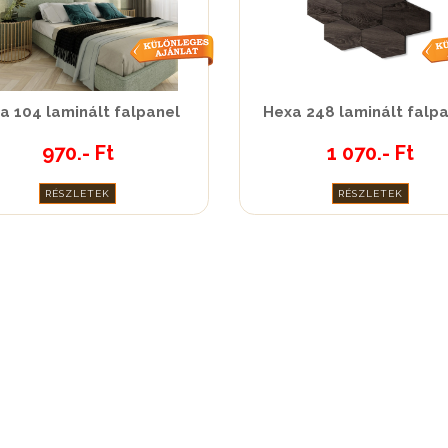
a 104 laminált falpanel
Hexa 248 laminált falp
970.- Ft
1 070.- Ft
RÉSZLETEK
RÉSZLETEK