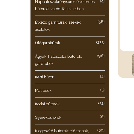
(4)
Nappali szekrénysorok és elemes
bútorok, valódi fa kivitelben
(58)
Étkező garnitúrák, székek,
asztalok
(235)
Ülőgarnitúrák
(96)
Ágyak, hálószoba bútorok,
gardróbok
(4)
Kerti bútor
(5)
Matracok
(52)
Irodai bútorok
(6)
Gyerekbútorok
(69)
Kiegészítő bútorok: előszobák,