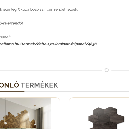
k jelenleg 5 különböző színben rendelhetőek.
db-ra értendő!
panel:
/bellamo.hu/termek/delta-170-laminalt-falpanel/4838
ONLÓ
TERMÉKEK