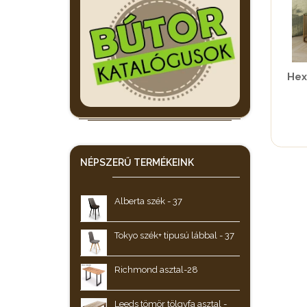
Hex
NÉPSZERŰ
TERMÉKEINK
Alberta szék - 37
Tokyo szék+ tipusú lábbal - 37
Richmond asztal-28
Leeds tömör tölgyfa asztal -