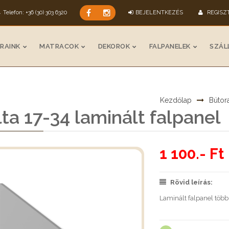
Telefon: +36 (30) 303 6320
BEJELENTKEZÉS
REGISZ
RAINK
MATRACOK
DEKOROK
FALPANELEK
SZÁLL
Kezdőlap
Bútor
ta 17-34 laminált falpanel
1 100.- Ft
Rövid leírás:
Laminált falpanel több