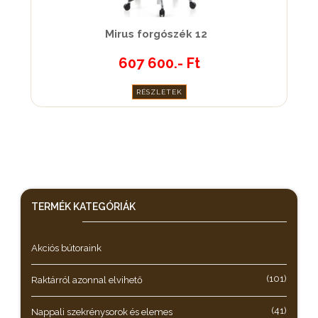
Mirus forgószék 12
607 600.- Ft
RÉSZLETEK
TERMÉK KATEGÓRIÁK
Akciós bútoraink
(101)
Raktárról azonnal elvihető
(41)
Nappali szekrénysorok és elemes