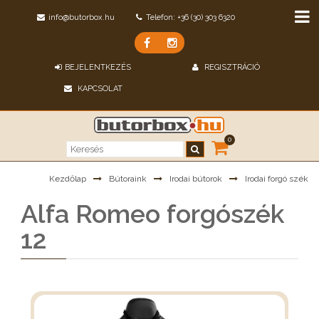
info@butorbox.hu
Telefon: +36 (30) 303 6320
BEJELENTKEZÉS
REGISZTRÁCIÓ
KAPCSOLAT
0
Kezdőlap
Bútoraink
Irodai bútorok
Irodai forgó szék
Alfa Romeo forgószék
12