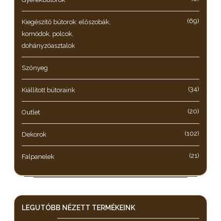
(69)
Kiegészítő bútorok: előszobák,
komódok, polcok,
dohányzóasztalok
Szőnyeg
(34)
Kiállított bútoraink
(20)
Outlet
(102)
Dekorok
(21)
Falpanelek
LEGUTÓBB NÉZETT
TERMÉKEINK