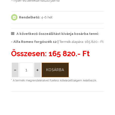
– nyak- és deréktámasztó párna
Rendelhető:
4-6 hét
A következő összeállítást kívánja kosárba tenni:
- Alfa Romeo forgószék 12 |
Termék alapára: 165 820.- Ft
Összesen:
165 820.- Ft
* A termék megrendelésével fizetési kötelezettségem keletkezik.