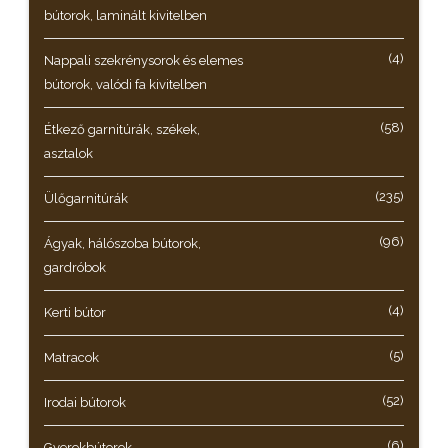
bútorok, laminált kivitelben
(4)
Nappali szekrénysorok és elemes
bútorok, valódi fa kivitelben
(58)
Étkező garnitúrák, székek,
asztalok
(235)
Ülőgarnitúrák
(96)
Ágyak, hálószoba bútorok,
gardróbok
(4)
Kerti bútor
(5)
Matracok
(52)
Irodai bútorok
(6)
Gyerekbútorok