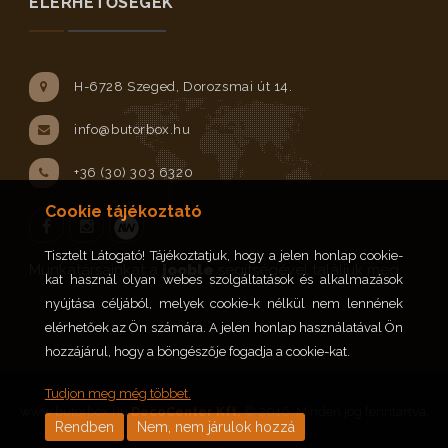
ELÉRHETŐSÉGEK
H-6728 Szeged, Dorozsmai út 14.
info@butorbox.hu
+36 (30) 303 6320
Cookie tájékoztató
Tisztelt Látogató! Tájékoztatjuk, hogy a jelen honlap cookie-
Facebook
Instagram
Munkatársainkat a
jooble
segítségével találjuk meg.
kat használ olyan webes szolgáltatások és alkalmazások
nyújtása céljából, melyek cookie-k nélkül nem lennének
elérhetőek az Ön számára. A jelen honlap használatával Ön
hozzájárul, hogy a böngészője fogadja a cookie-kat.
Tudjon meg még többet.
www.butorbox.hu
DecoCenter Kft.
© 2016. Minden jog fenntartva.
Rendben
Nem, nem járulok hozzá