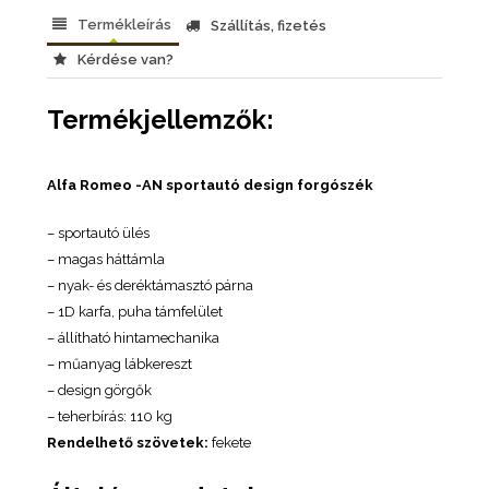
Termékleírás
Szállítás, fizetés
Kérdése van?
Termékjellemzők:
Alfa Romeo -AN sportautó design forgószék
– sportautó ülés
– magas háttámla
– nyak- és deréktámasztó párna
– 1D karfa, puha támfelület
– állítható hintamechanika
– műanyag lábkereszt
– design görgők
– teherbírás: 110 kg
Rendelhető szövetek:
fekete