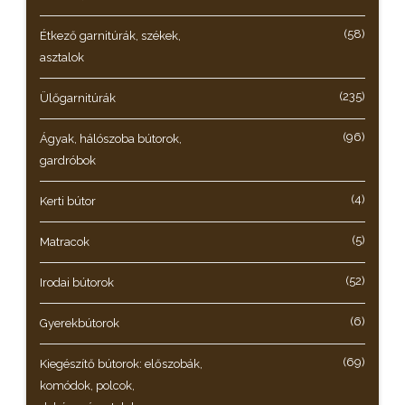
(58)
Étkező garnitúrák, székek,
asztalok
(235)
Ülőgarnitúrák
(96)
Ágyak, hálószoba bútorok,
gardróbok
(4)
Kerti bútor
(5)
Matracok
(52)
Irodai bútorok
(6)
Gyerekbútorok
(69)
Kiegészítő bútorok: előszobák,
komódok, polcok,