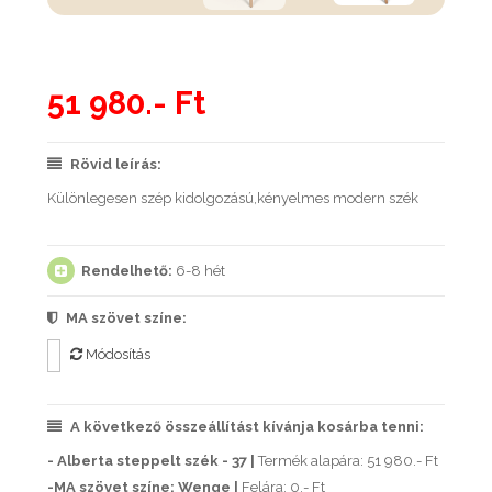
51 980.- Ft
Rövid leírás:
Különlegesen szép kidolgozású,kényelmes modern szék
Rendelhető:
6-8 hét
MA szövet színe:
Módosítás
A következő összeállítást kívánja kosárba tenni:
- Alberta steppelt szék - 37 |
Termék alapára: 51 980.- Ft
-MA szövet színe: Wenge |
Felára: 0.- Ft