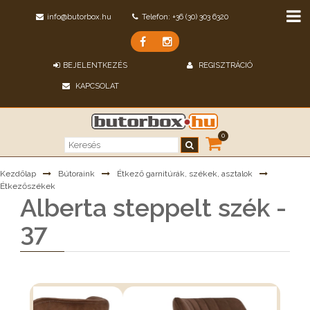
info@butorbox.hu
Telefon: +36 (30) 303 6320
BEJELENTKEZÉS
REGISZTRÁCIÓ
KAPCSOLAT
0
Kezdőlap
Bútoraink
Étkező garnitúrák, székek, asztalok
Étkezőszékek
Alberta steppelt szék -
37