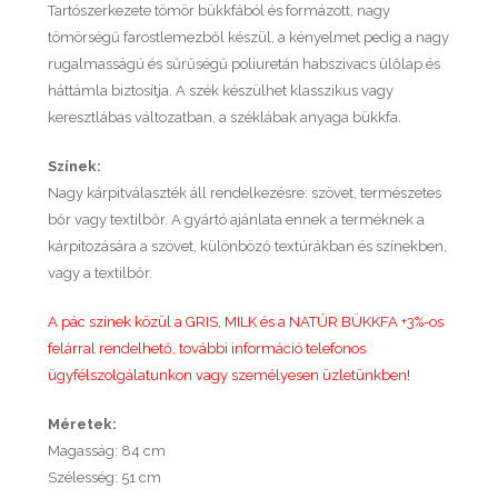
Tartószerkezete tömör bükkfából és formázott, nagy
tömörségű farostlemezből készül, a kényelmet pedig a nagy
rugalmasságú és sűrűségű poliuretán habszivacs ülőlap és
háttámla biztosítja. A szék készülhet klasszikus vagy
keresztlábas változatban, a széklábak anyaga bükkfa.
Színek:
Nagy kárpitválaszték áll rendelkezésre: szövet, természetes
bőr vagy textilbőr. A gyártó ajánlata ennek a terméknek a
kárpitozására a szövet, különböző textúrákban és színekben,
vagy a textilbőr.
A pác színek közül a GRIS, MILK és a NATÚR BÜKKFA +3%-os
felárral rendelhető, további információ telefonos
ügyfélszolgálatunkon vagy személyesen üzletünkben!
Méretek:
Magasság: 84 cm
Szélesség: 51 cm