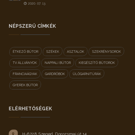
2020. 07. 13.
NÉPSZERŰ CÍMKÉK
ÉTKEZŐ BÚTOR
SZÉKEK
ASZTALOK
SZEKRÉNYSOROK
TV ÁLLVÁNYOK
NAPPALI BÚTOR
KIEGÉSZÍTŐ BÚTOROK
FRANCIAÁGYAK
GARDRÓBOK
ÜLŐGARNITÚRÁK
GYEREK BÚTOR
ELÉRHETŐSÉGEK
H-6728 Szeged, Dorozsmai út 14.