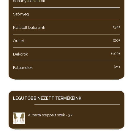
dohányzóasztalok
Szőnyeg
(34)
Kiállított bútoraink
(20)
Outlet
(102)
Dekorok
(21)
Falpanelek
LEGUTÓBB NÉZETT
TERMÉKEINK
Alberta steppelt szék - 37