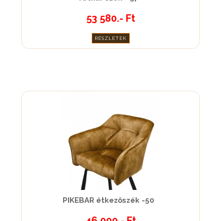
53 580.- Ft
RÉSZLETEK
PIKEBAR étkezőszék -50
46 000.- Ft