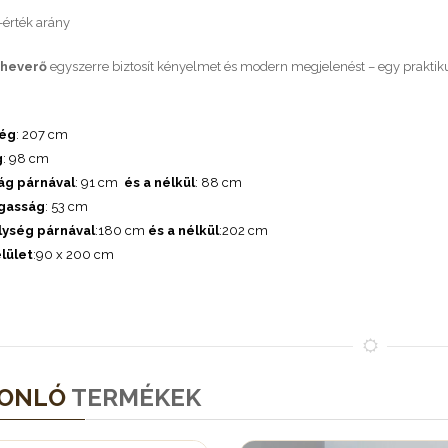
-érték arány
 heverő
egyszerre biztosít kényelmet és modern megjelenést – egy praktik
:
ség
: 207 cm
g
: 98 cm
g párnával
: 91 cm
és a nélkül
: 88 cm
gasság
: 53 cm
ység párnával
:180 cm
és a nélkül
:202 cm
lület
:90 x 200 cm
ONLÓ
TERMÉKEK