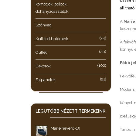
Modern f
komódok, polcok,
állítható
dohányzóasztalok
A
Marie
Szőnyeg
köszönhe
(34)
Kiállított bútoraink
A fekvőf
könnyű el
(20)
Outlet
Főbb je
(102)
Dekorok
Fekvőfel
(21)
Falpanelek
Modern, 
Kényelm
LEGUTÓBB NÉZETT
TERMÉKEINK
Ideális 
Marie heverő-15
Tartós, m