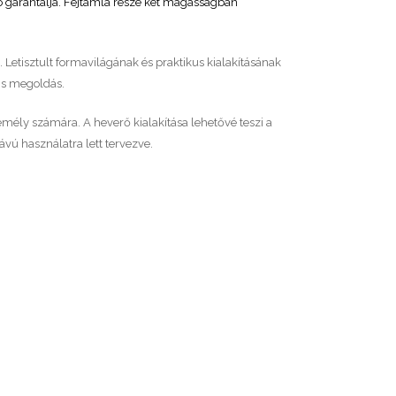
 garantálja. Fejtámla része két magasságban
etisztult formavilágának és praktikus kialakításának
is megoldás.
zemély számára. A heverő kialakítása lehetővé teszi a
ávú használatra lett tervezve.