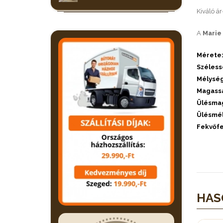
Kiváló ár
A
Marie
Mérete
Széles
Mélysé
Magassá
Ülésma
Ülésmél
Fekvőfe
HAS