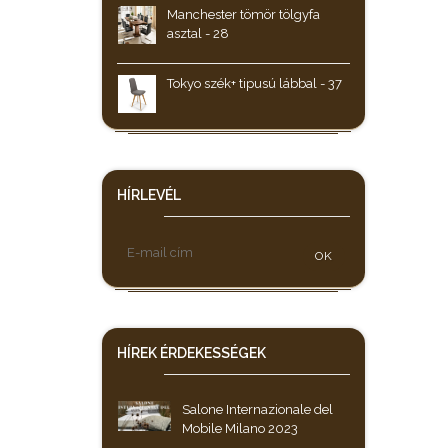
Manchester tömör tölgyfa
asztal - 28
Tokyo szék+ tipusú lábbal - 37
HÍRLEVÉL
OK
HÍREK
ÉRDEKESSÉGEK
Salone Internazionale del
Mobile Milano 2023