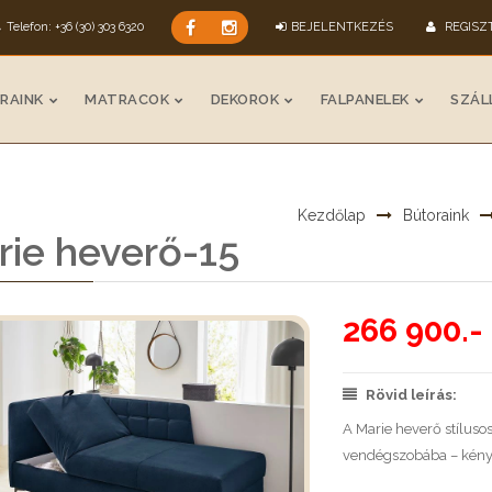
Telefon: +36 (30) 303 6320
BEJELENTKEZÉS
REGISZ
RAINK
MATRACOK
DEKOROK
FALPANELEK
SZÁLL
Kezdőlap
Bútoraink
rie heverő-15
266 900.- 
Rövid leírás:
A Marie heverő stílus
vendégszobába – kényel