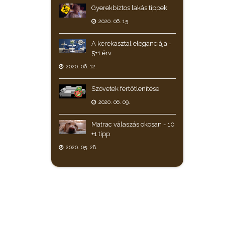
Gyerekbiztos lakás tippek
2020. 06. 15.
A kerekasztal eleganciája -
5+1 érv
2020. 06. 12.
Szövetek fertőtlenítése
2020. 06. 09.
Matrac válaszás okosan - 10
+1 tipp
2020. 05. 28.