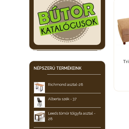
Tr
NÉPSZERŰ
TERMÉKEINK
Richmond asztal-28
Alberta szék - 37
Leeds tömör tölgyfa asztal -
28