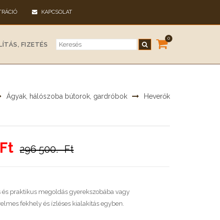
TRÁCIÓ
KAPCSOLAT
0
ÍTÁS, FIZETÉS
Ágyak, hálószoba bútorok, gardróbok
Heverők
Ft
296 500.- Ft
os és praktikus megoldás gyerekszobába vagy
mes fekhely és ízléses kialakítás egyben.