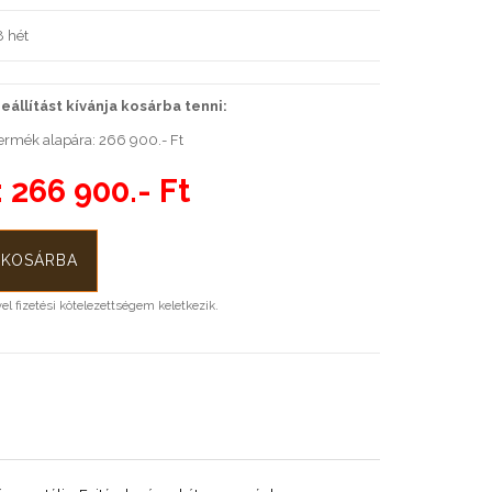
 hét
állítást kívánja kosárba tenni:
ermék alapára: 266 900.- Ft
:
266 900.- Ft
l fizetési kötelezettségem keletkezik.