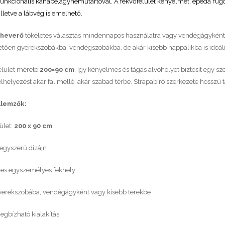
unkcionális kanapé,ágyneműtartóval. A fekvőfelület kényelmét, epeda rugó
,illetve a lábvég is emelhető.
 heverő
tökéletes választás mindennapos használatra vagy vendégágyként. L
tően gyerekszobákba, vendégszobákba, de akár kisebb nappalikba is ideál
elület mérete
200×90 cm
, így kényelmes és tágas alvóhelyet biztosít egy s
helyezést akár fal mellé, akár szabad térbe. Strapabíró szerkezete hosszú t
llemzők:
ület:
200 x 90 cm
egyszerű dizájn
es egyszemélyes fekhely
gyerekszobába, vendégágyként vagy kisebb terekbe
egbízható kialakítás