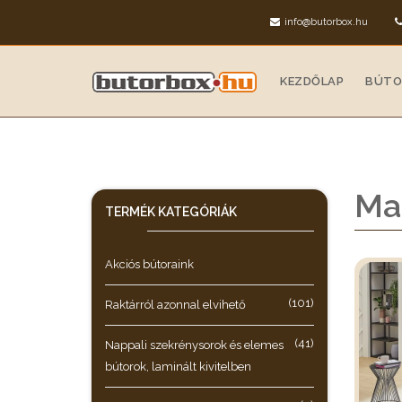
info@butorbox.hu
KEZDŐLAP
BÚTO
Ma
TERMÉK KATEGÓRIÁK
Akciós bútoraink
(101)
Raktárról azonnal elvihető
(41)
Nappali szekrénysorok és elemes
bútorok, laminált kivitelben