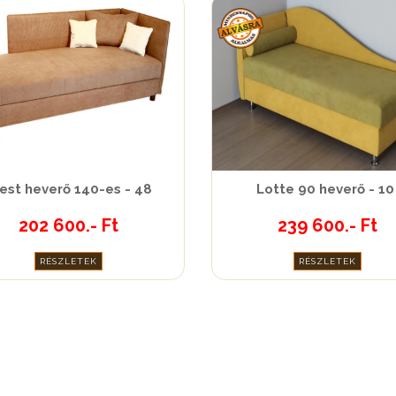
iest heverő 140-es - 48
Lotte 90 heverő - 10
202 600.- Ft
239 600.- Ft
RÉSZLETEK
RÉSZLETEK