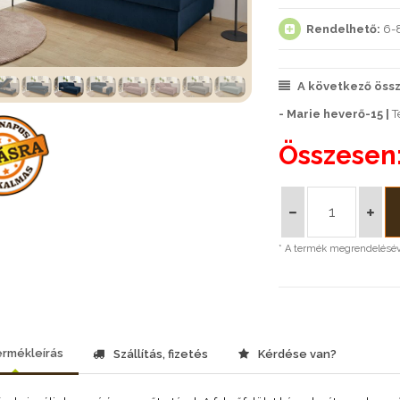
Rendelhető:
6-8
A következő össze
- Marie heverő-15 |
T
Összesen
* A termék megrendeléséve
rmékleírás
Szállítás, fizetés
Kérdése van?