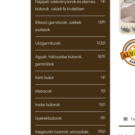
(4)
Nappali szekrénysorok és elemes
bútorok, valódi fa kivitelben
(58)
Étkező garnitúrák, székek,
asztalok
(235)
Ülőgarnitúrák
(96)
Ágyak, hálószoba bútorok,
gardróbok
(4)
Kerti bútor
(5)
Matracok
(52)
Irodai bútorok
(6)
Gyerekbútorok
Te
(69)
Kiegészítő bútorok: előszobák,