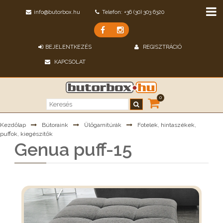
info@butorbox.hu
Telefon: +36 (30) 303 6320
BEJELENTKEZÉS
REGISZTRÁCIÓ
KAPCSOLAT
0
Kezdőlap
Bútoraink
Ülőgarnitúrák
Fotelek, hintaszékek,
puffok, kiegészítők
Genua puff-15