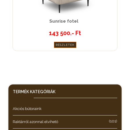
Sunrise fotel
143 500.- Ft
RÉSZLETEK
TERMÉK KATEGÓRIÁK
Akciós bútoraink
(101)
Raktárról azonnal elvihető