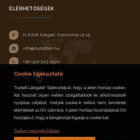
ELÉRHETŐSÉGEK
H-6728 Szeged, Dorozsmai út 14.
info@butorbox.hu
+36 (30) 303 6320
Cookie tájékoztató
Tisztelt Látogató! Tájékoztatjuk, hogy a jelen honlap cookie-
Facebook
Instagram
Munkatársainkat a
jooble
segítségével találjuk meg.
kat használ olyan webes szolgáltatások és alkalmazások
nyújtása céljából, melyek cookie-k nélkül nem lennének
elérhetőek az Ön számára. A jelen honlap használatával Ön
hozzájárul, hogy a böngészője fogadja a cookie-kat.
Tudjon meg még többet.
www.butorbox.hu
DecoCenter Kft.
© 2016. Minden jog fenntartva.