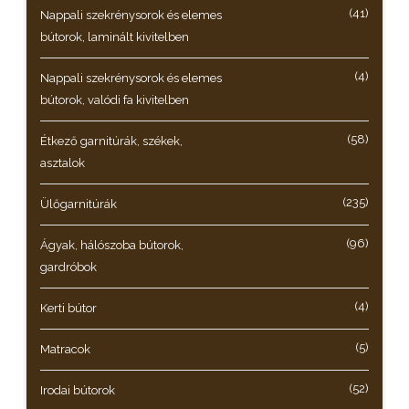
(41)
Nappali szekrénysorok és elemes
bútorok, laminált kivitelben
(4)
Nappali szekrénysorok és elemes
bútorok, valódi fa kivitelben
(58)
Étkező garnitúrák, székek,
asztalok
(235)
Ülőgarnitúrák
(96)
Ágyak, hálószoba bútorok,
gardróbok
(4)
Kerti bútor
(5)
Matracok
(52)
Irodai bútorok