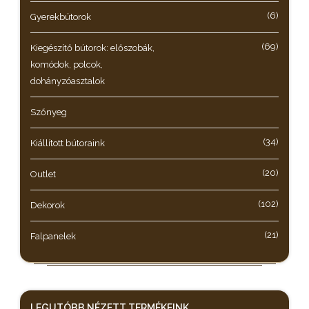
(6)
Gyerekbútorok
(69)
Kiegészítő bútorok: előszobák,
komódok, polcok,
dohányzóasztalok
Szőnyeg
(34)
Kiállított bútoraink
(20)
Outlet
(102)
Dekorok
(21)
Falpanelek
LEGUTÓBB NÉZETT
TERMÉKEINK